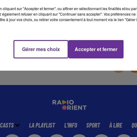
cliquant sur "Accepter et fermer", ou affiner en sélectionnant les finalités et/ou pa
 également refuser en cliquant sur "Continuer sans accepter". Vos préférences ne 
17 min 43 
tre à jour vos choix, ou retirer votre consentement à tout moment via le lien "Gérer 
Gérer mes choix
Accepter et fermer
CASTS
LA PLAYLIST
L'INFO
SPORT
À LIRE
QU