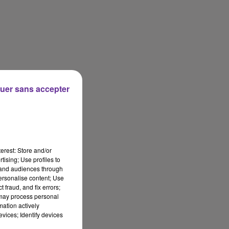
uer sans accepter
erest: Store and/or
tising; Use profiles to
tand audiences through
personalise content; Use
 fraud, and fix errors;
 may process personal
mation actively
vices; Identify devices