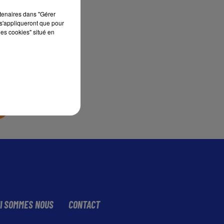
rtenaires dans "Gérer
s'appliqueront que pour
sec
les cookies" situé en
I SOMMES NOUS
CONTACT