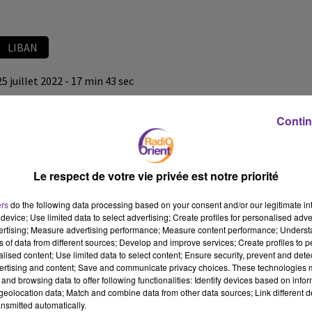
LIBAN
25 juillet 2022 - 17 min 43 sec
LE JOURNAL DU LIBAN DU SOIR DU 25/07/22
Contin
LB
JOURNAL EN LANGUE ARABE
Le respect de votre vie privée est notre priorité
LE JOURNAL DU LIBAN DU SOIR DU 25/07/22
ers
do the following data processing based on your consent and/or our legitimate int
device; Use limited data to select advertising; Create profiles for personalised adver
vertising; Measure advertising performance; Measure content performance; Unders
ns of data from different sources; Develop and improve services; Create profiles to 
alised content; Use limited data to select content; Ensure security, prevent and detect
ertising and content; Save and communicate privacy choices. These technologies
and browsing data to offer following functionalities: Identify devices based on infor
eolocation data; Match and combine data from other data sources; Link different de
nsmitted automatically.