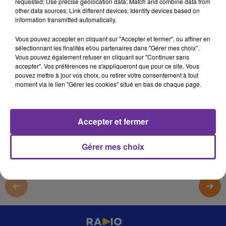
requested; Use precise geolocation data; Match and combine data from
20 mars 2023 - 19 min 6 sec
other data sources; Link different devices; Identify devices based on
information transmitted automatically.
LE JOURNAL DU LIBAN DU SOIR DU 20/03/23
Vous pouvez accepter en cliquant sur "Accepter et fermer", ou affiner en
LB
sélectionnant les finalités et/ou partenaires dans "Gérer mes choix".
Vous pouvez également refuser en cliquant sur "Continuer sans
JOURNAL EN LANGUE ARABE
accepter". Vos préférences ne s'appliqueront que pour ce site. Vous
pouvez mettre à jour vos choix, ou retirer votre consentement à tout
LE JOURNAL DU LIBAN DU SOIR DU 20/03/23
moment via le lien "Gérer les cookies" situé en bas de chaque page.
0:00
19 min 6 sec
Accepter et fermer
Gérer mes choix