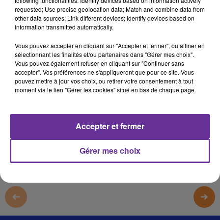
following functionalities: Identify devices based on information actively
MONNAIE
requested; Use precise geolocation data; Match and combine data from
other data sources; Link different devices; Identify devices based on
2 mars 2022 - 21 min 53 sec
information transmitted automatically.
LE JOURNAL DU LIBAN DU SOIR DU 2/3/2022
Vous pouvez accepter en cliquant sur "Accepter et fermer", ou affiner en
sélectionnant les finalités et/ou partenaires dans "Gérer mes choix".
JS
Vous pouvez également refuser en cliquant sur "Continuer sans
accepter". Vos préférences ne s'appliqueront que pour ce site. Vous
EDITION DU JOURNAL DU LIBAN DU SOIR DU 2/3/2022
pouvez mettre à jour vos choix, ou retirer votre consentement à tout
moment via le lien "Gérer les cookies" situé en bas de chaque page.
LE JOURNAL DU LIBAN DU SOIR DU 2/3/2022
0:00
21 min 53 sec
Accepter et fermer
Gérer mes choix