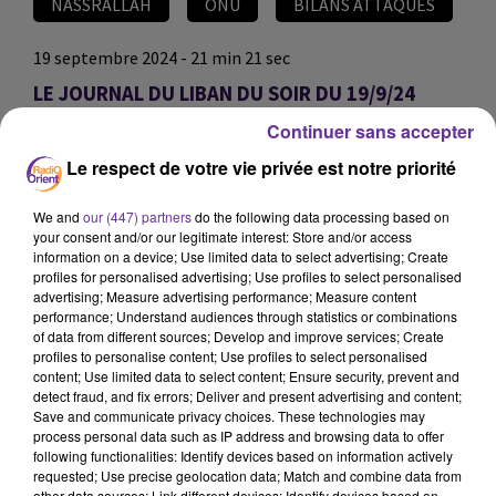
NASSRALLAH
ONU
BILANS ATTAQUES
19 septembre 2024 - 21 min 21 sec
LE JOURNAL DU LIBAN DU SOIR DU 19/9/24
Continuer sans accepter
JS
Le respect de votre vie privée est notre priorité
EDITION DU JOURNAL DU LIBAN DU SOIR DU 19/9/2024
EDITION DU JOURNAL DU LIBAN DU SOIR DU 19/9/2024
We and
our (447) partners
do the following data processing based on
your consent and/or our legitimate interest: Store and/or access
information on a device; Use limited data to select advertising; Create
0:00
21 min 21 sec
profiles for personalised advertising; Use profiles to select personalised
advertising; Measure advertising performance; Measure content
performance; Understand audiences through statistics or combinations
of data from different sources; Develop and improve services; Create
profiles to personalise content; Use profiles to select personalised
content; Use limited data to select content; Ensure security, prevent and
detect fraud, and fix errors; Deliver and present advertising and content;
Save and communicate privacy choices. These technologies may
process personal data such as IP address and browsing data to offer
following functionalities: Identify devices based on information actively
requested; Use precise geolocation data; Match and combine data from
other data sources; Link different devices; Identify devices based on