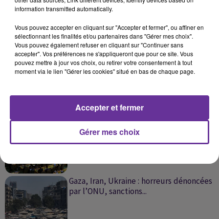
information transmitted automatically.
SUR LE MÊME SUJET
Vous pouvez accepter en cliquant sur "Accepter et fermer", ou affiner en
sélectionnant les finalités et/ou partenaires dans "Gérer mes choix".
Vous pouvez également refuser en cliquant sur "Continuer sans
Sahara occidental : décryptage de
accepter". Vos préférences ne s'appliqueront que pour ce site. Vous
victoire diplomatique du Maroc à...
pouvez mettre à jour vos choix, ou retirer votre consentement à tout
moment via le lien "Gérer les cookies" situé en bas de chaque page.
Accepter et fermer
ONU, Israël-Palestine, assassinat de
Charlie Kirk et alerte du...
Gérer mes choix
Gaza, Iran, Ukraine : horreurs dénoncées
par l’ONU, sanctions...