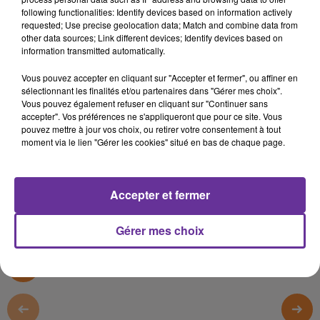
CRISE SANITAIRE
BANQUE MONDIALE
following functionalities: Identify devices based on information actively
requested; Use precise geolocation data; Match and combine data from
EU
other data sources; Link different devices; Identify devices based on
information transmitted automatically.
19 janvier 2022 - 14 min 14 sec
Vous pouvez accepter en cliquant sur "Accepter et fermer", ou affiner en
LE JOURNAL DU LIBAN DU SOIR DU 19/1/2022
sélectionnant les finalités et/ou partenaires dans "Gérer mes choix".
Vous pouvez également refuser en cliquant sur "Continuer sans
JS
accepter". Vos préférences ne s'appliqueront que pour ce site. Vous
pouvez mettre à jour vos choix, ou retirer votre consentement à tout
EDITION DU JOURNAL DU LIBAN DU SOIR DU 19/1/2022
moment via le lien "Gérer les cookies" situé en bas de chaque page.
EDITION DU JOURNAL DU LIBAN DU SOIR DU 19/1/2022
Accepter et fermer
0:00
14 min 14 sec
Gérer mes choix