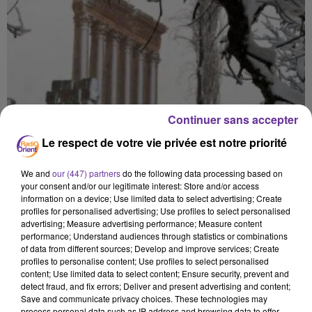
Continuer sans accepter
Le respect de votre vie privée est notre priorité
We and
our (447) partners
do the following data processing based on
your consent and/or our legitimate interest: Store and/or access
information on a device; Use limited data to select advertising; Create
profiles for personalised advertising; Use profiles to select personalised
advertising; Measure advertising performance; Measure content
performance; Understand audiences through statistics or combinations
of data from different sources; Develop and improve services; Create
profiles to personalise content; Use profiles to select personalised
content; Use limited data to select content; Ensure security, prevent and
detect fraud, and fix errors; Deliver and present advertising and content;
VAGUE DE FROID
CRISE ECONOMIQUE
Save and communicate privacy choices. These technologies may
process personal data such as IP address and browsing data to offer