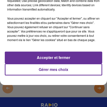
requested; Use precise geolocation data; Match and combine data from
19 avril 2024 - 15 min 31 sec
other data sources; Link different devices; Identify devices based on
information transmitted automatically.
LE JOURNAL DU LIBAN DU SOIR DU 19/04/24
Vous pouvez accepter en cliquant sur "Accepter et fermer", ou affiner en
LB
sélectionnant les finalités et/ou partenaires dans "Gérer mes choix".
Vous pouvez également refuser en cliquant sur "Continuer sans
JOURNAL DU LIBAN
accepter". Vos préférences ne s'appliqueront que pour ce site. Vous
pouvez mettre à jour vos choix, ou retirer votre consentement à tout
LE JOURNAL DU LIBAN DU SOIR DU 19/04/24
moment via le lien "Gérer les cookies" situé en bas de chaque page.
0:00
15 min 31 sec
Accepter et fermer
Gérer mes choix