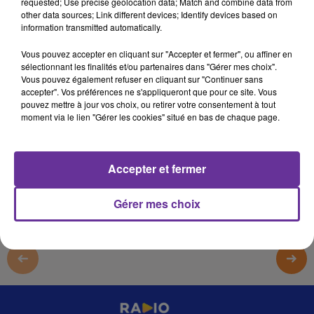
requested; Use precise geolocation data; Match and combine data from
17 mars 2023 - 10 min 18 sec
other data sources; Link different devices; Identify devices based on
information transmitted automatically.
LE JOURNAL DU LIBAN DU SOIR DU 17/03/23
Vous pouvez accepter en cliquant sur "Accepter et fermer", ou affiner en
LB
sélectionnant les finalités et/ou partenaires dans "Gérer mes choix".
Vous pouvez également refuser en cliquant sur "Continuer sans
JOURNAL EN LANGUE ARABE
accepter". Vos préférences ne s'appliqueront que pour ce site. Vous
pouvez mettre à jour vos choix, ou retirer votre consentement à tout
LE JOURNAL DU LIBAN DU SOIR DU 17/03/23
moment via le lien "Gérer les cookies" situé en bas de chaque page.
0:00
10 min 18 sec
Accepter et fermer
Gérer mes choix