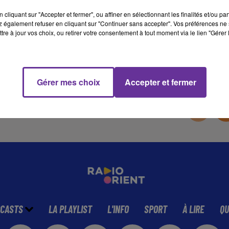
cliquant sur "Accepter et fermer", ou affiner en sélectionnant les finalités et/ou pa
 également refuser en cliquant sur "Continuer sans accepter". Vos préférences ne 
11 min 52 
tre à jour vos choix, ou retirer votre consentement à tout moment via le lien "Gérer 
Gérer mes choix
Accepter et fermer
CASTS
LA PLAYLIST
L'INFO
SPORT
À LIRE
QU