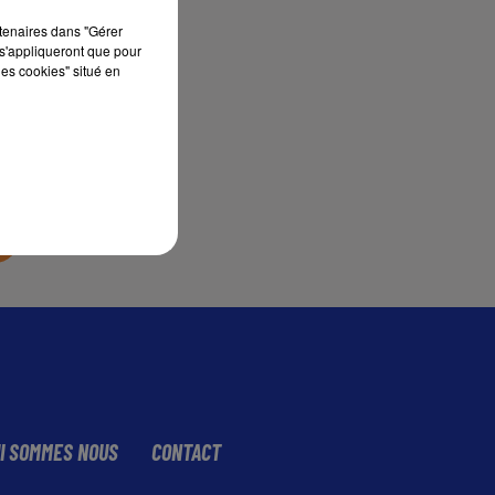
rtenaires dans "Gérer
s'appliqueront que pour
sec
les cookies" situé en
I SOMMES NOUS
CONTACT