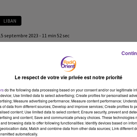
LIBAN
15 septembre 2023 - 11 min 52 sec
LE JOURNAL DU LIBAN DU SOIR DU 15/09/23
Contin
LB
JOURNAL EN LANGUE ARABE
Le respect de votre vie privée est notre priorité
LE JOURNAL DU LIBAN DU SOIR DU 15/09/23
ers
do the following data processing based on your consent and/or our legitimate int
device; Use limited data to select advertising; Create profiles for personalised adver
vertising; Measure advertising performance; Measure content performance; Unders
ns of data from different sources; Develop and improve services; Create profiles to 
alised content; Use limited data to select content; Ensure security, prevent and detect
ertising and content; Save and communicate privacy choices. These technologies
and browsing data to offer following functionalities: Identify devices based on infor
eolocation data; Match and combine data from other data sources; Link different de
nsmitted automatically.