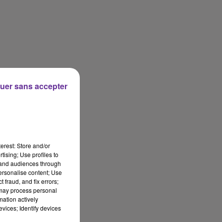
uer sans accepter
erest: Store and/or
tising; Use profiles to
tand audiences through
personalise content; Use
 fraud, and fix errors;
 may process personal
mation actively
vices; Identify devices