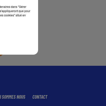
rtenaires dans "Gérer
s'appliqueront que pour
sec
les cookies" situé en
I SOMMES NOUS
CONTACT