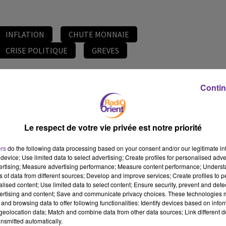
INFLATION
CHUTE MONNAIE
CRISE POLITIQUE
GREVES
14 mars 2023 - 16 min 36 sec
Contin
LE JOURNAL DU LIBAN DU SOIR DU 14/3/2023
JS
Le respect de votre vie privée est notre priorité
EDITION DU JOURNAL DU LIBAN DU SOIR DU 14/3/2023
EDITION DU JOURNAL DU LIBAN DU SOIR DU 14/3/2023
ers
do the following data processing based on your consent and/or our legitimate int
device; Use limited data to select advertising; Create profiles for personalised adver
vertising; Measure advertising performance; Measure content performance; Unders
ns of data from different sources; Develop and improve services; Create profiles to 
alised content; Use limited data to select content; Ensure security, prevent and detect
ertising and content; Save and communicate privacy choices. These technologies
and browsing data to offer following functionalities: Identify devices based on infor
eolocation data; Match and combine data from other data sources; Link different de
nsmitted automatically.