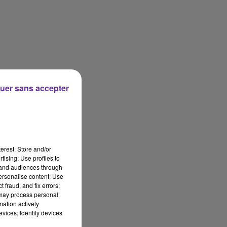
uer sans accepter
erest: Store and/or
tising; Use profiles to
tand audiences through
personalise content; Use
 fraud, and fix errors;
 may process personal
mation actively
vices; Identify devices