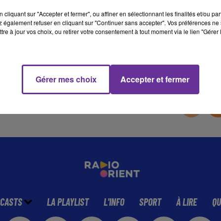
cliquant sur "Accepter et fermer", ou affiner en sélectionnant les finalités et/ou pa
 également refuser en cliquant sur "Continuer sans accepter". Vos préférences ne 
16 min 36 
tre à jour vos choix, ou retirer votre consentement à tout moment via le lien "Gérer 
Gérer mes choix
Accepter et fermer
CASTS
LA PLAYLIST
L'INFO
SPORT
À LIRE
QU