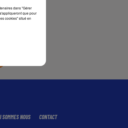
rtenaires dans "Gérer
s'appliqueront que pour
sec
les cookies" situé en
I SOMMES NOUS
CONTACT