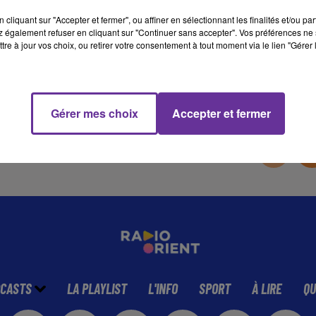
cliquant sur "Accepter et fermer", ou affiner en sélectionnant les finalités et/ou pa
 également refuser en cliquant sur "Continuer sans accepter". Vos préférences ne 
14 min 3 
tre à jour vos choix, ou retirer votre consentement à tout moment via le lien "Gérer 
Gérer mes choix
Accepter et fermer
CASTS
LA PLAYLIST
L'INFO
SPORT
À LIRE
QU