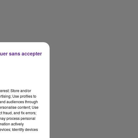
uer sans accepter
erest: Store and/or
tising; Use profiles to
tand audiences through
personalise content; Use
 fraud, and fix errors;
 may process personal
mation actively
vices; Identify devices