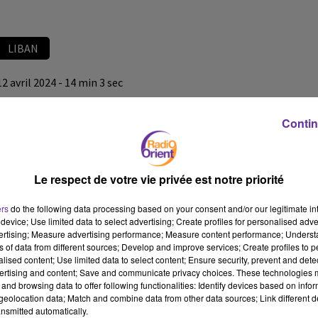
LIBAN
12 avril 2024 - 14 min 3 sec
LE JOURNAL DU LIBAN DU SOIR DU 12/04/24
Contin
LB
JOURNAL DU LIBAN
Le respect de votre vie privée est notre priorité
LE JOURNAL DU LIBAN DU SOIR DU 12/04/24
ers
do the following data processing based on your consent and/or our legitimate int
device; Use limited data to select advertising; Create profiles for personalised adver
vertising; Measure advertising performance; Measure content performance; Unders
ns of data from different sources; Develop and improve services; Create profiles to 
alised content; Use limited data to select content; Ensure security, prevent and detect
ertising and content; Save and communicate privacy choices. These technologies
and browsing data to offer following functionalities: Identify devices based on infor
eolocation data; Match and combine data from other data sources; Link different de
nsmitted automatically.