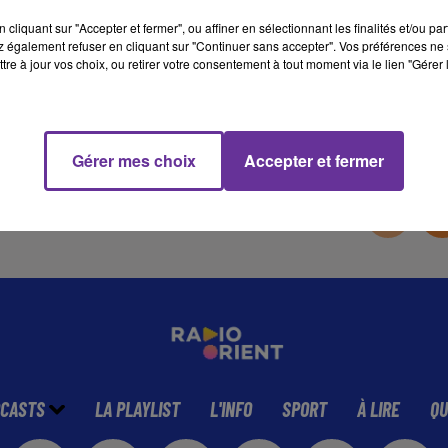
cliquant sur "Accepter et fermer", ou affiner en sélectionnant les finalités et/ou pa
 également refuser en cliquant sur "Continuer sans accepter". Vos préférences ne 
13 min 8 
tre à jour vos choix, ou retirer votre consentement à tout moment via le lien "Gérer 
Gérer mes choix
Accepter et fermer
CASTS
LA PLAYLIST
L'INFO
SPORT
À LIRE
QU