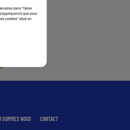
rtenaires dans "Gérer
s'appliqueront que pour
sec
les cookies" situé en
I SOMMES NOUS
CONTACT