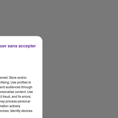
uer sans accepter
erest: Store and/or
tising; Use profiles to
tand audiences through
personalise content; Use
 fraud, and fix errors;
 may process personal
mation actively
vices; Identify devices