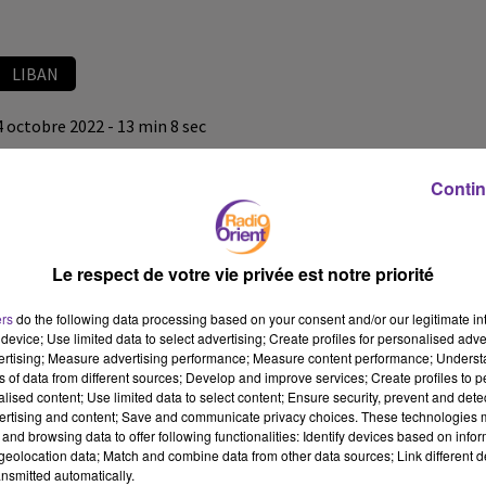
LIBAN
4 octobre 2022 - 13 min 8 sec
LE JOURNAL DU LIBAN DE LA MI-JOURNEE DU 4/10/22
Contin
LB
JOURNAL EN LANGUE ARABE
Le respect de votre vie privée est notre priorité
LE JOURNAL DU LIBAN DE LA MI-JOURNEE DU 4/10/22
ers
do the following data processing based on your consent and/or our legitimate int
device; Use limited data to select advertising; Create profiles for personalised adver
vertising; Measure advertising performance; Measure content performance; Unders
ns of data from different sources; Develop and improve services; Create profiles to 
alised content; Use limited data to select content; Ensure security, prevent and detect
ertising and content; Save and communicate privacy choices. These technologies
and browsing data to offer following functionalities: Identify devices based on infor
eolocation data; Match and combine data from other data sources; Link different de
nsmitted automatically.