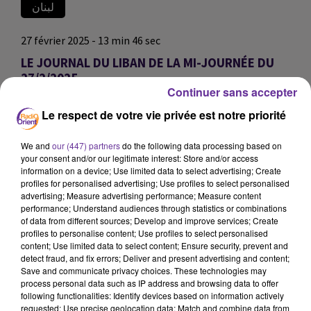
لبنان
27 février 2025 - 13 min 46 sec
LE JOURNAL DU LIBAN DE LA MI-JOURNÉE DU
27/2/2025
Continuer sans accepter
RO
Le respect de votre vie privée est notre priorité
LE JOURNAL DU LIBAN DE LA MI-JOURNÉE DU 27/2/2025
We and
our (447) partners
do the following data processing based on
LE JOURNAL DU LIBAN DE LA MI-JOURNÉE DU 27/2/2025
your consent and/or our legitimate interest: Store and/or access
information on a device; Use limited data to select advertising; Create
profiles for personalised advertising; Use profiles to select personalised
0:00
13 min 46 sec
advertising; Measure advertising performance; Measure content
performance; Understand audiences through statistics or combinations
of data from different sources; Develop and improve services; Create
profiles to personalise content; Use profiles to select personalised
content; Use limited data to select content; Ensure security, prevent and
detect fraud, and fix errors; Deliver and present advertising and content;
Save and communicate privacy choices. These technologies may
process personal data such as IP address and browsing data to offer
following functionalities: Identify devices based on information actively
requested; Use precise geolocation data; Match and combine data from