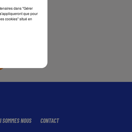
rtenaires dans "Gérer
s'appliqueront que pour
sec
les cookies" situé en
I SOMMES NOUS
CONTACT