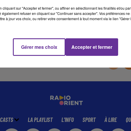
cliquant sur "Accepter et fermer", ou affiner en sélectionnant les finalités et/ou pa
 également refuser en cliquant sur "Continuer sans accepter". Vos préférences ne 
16 min 45 
tre à jour vos choix, ou retirer votre consentement à tout moment via le lien "Gérer 
Gérer mes choix
Accepter et fermer
CASTS
LA PLAYLIST
L'INFO
SPORT
À LIRE
QU