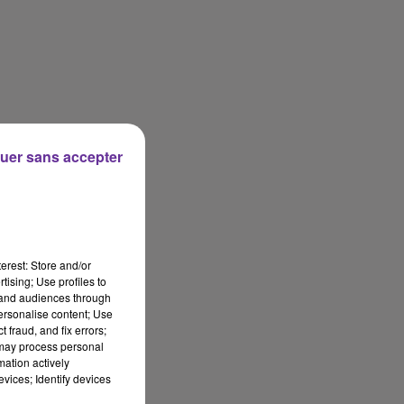
uer sans accepter
erest: Store and/or
tising; Use profiles to
tand audiences through
personalise content; Use
 fraud, and fix errors;
 may process personal
mation actively
vices; Identify devices