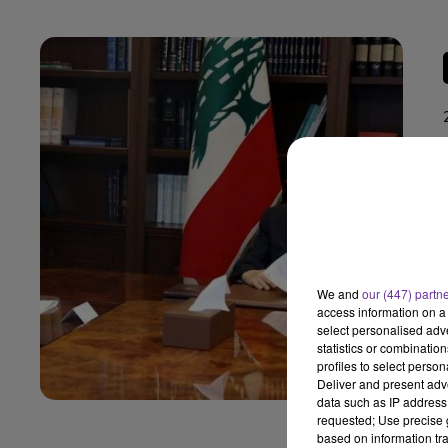
We and
our (447) partn
access information on a 
select personalised ad
statistics or combinatio
profiles to select person
Deliver and present adv
data such as IP address 
requested; Use precise g
based on information tra