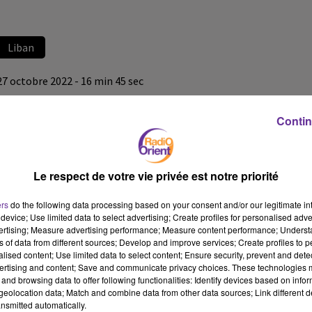
Liban
27 octobre 2022 - 16 min 45 sec
LE JOURNAL DU LIBAN DE LA MI-JOURNEE DU 27/10/22
Contin
LB
JOURNAL EN LANGUE ARABE
Le respect de votre vie privée est notre priorité
LE JOURNAL DU LIBAN DE LA MI-JOURNEE DU 27/10/22
ers
do the following data processing based on your consent and/or our legitimate int
device; Use limited data to select advertising; Create profiles for personalised adver
vertising; Measure advertising performance; Measure content performance; Unders
ns of data from different sources; Develop and improve services; Create profiles to 
alised content; Use limited data to select content; Ensure security, prevent and detect
ertising and content; Save and communicate privacy choices. These technologies
and browsing data to offer following functionalities: Identify devices based on infor
eolocation data; Match and combine data from other data sources; Link different de
nsmitted automatically.