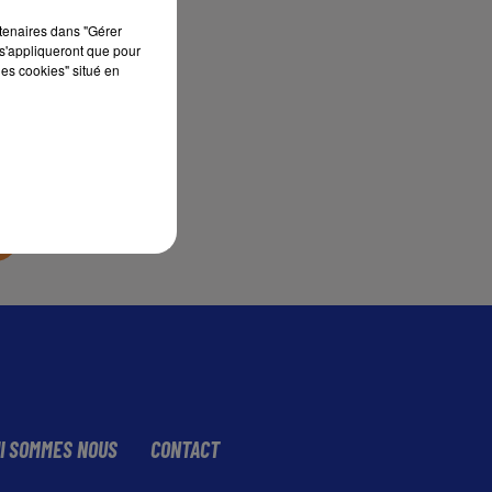
rtenaires dans "Gérer
s'appliqueront que pour
sec
les cookies" situé en
I SOMMES NOUS
CONTACT