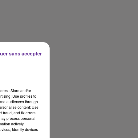
uer sans accepter
erest: Store and/or
tising; Use profiles to
tand audiences through
personalise content; Use
 fraud, and fix errors;
 may process personal
mation actively
vices; Identify devices