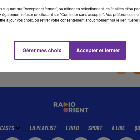
cliquant sur "Accepter et fermer", ou affiner en sélectionnant les finalités et/ou pa
 également refuser en cliquant sur "Continuer sans accepter". Vos préférences ne 
13 min 40 
tre à jour vos choix, ou retirer votre consentement à tout moment via le lien "Gérer 
Gérer mes choix
Accepter et fermer
CASTS
LA PLAYLIST
L'INFO
SPORT
À LIRE
QU