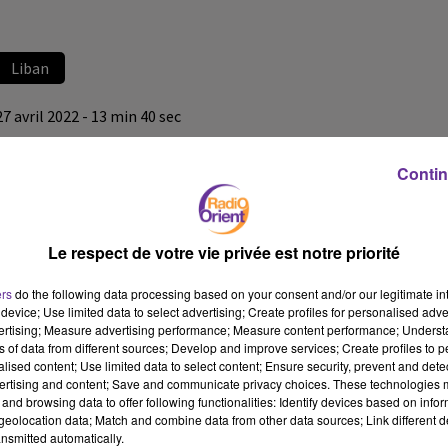
Liban
27 avril 2022 - 13 min 40 sec
LE JOURNAL DU LIBAN DE LA MI-JOURNEE DU 27/04/22
Contin
LB
JOURNAL EN LANGUE ARABE
Le respect de votre vie privée est notre priorité
LE JOURNAL DU LIBAN DE LA MI-JOURNEE DU 27/04/22
ers
do the following data processing based on your consent and/or our legitimate int
device; Use limited data to select advertising; Create profiles for personalised adver
vertising; Measure advertising performance; Measure content performance; Unders
ns of data from different sources; Develop and improve services; Create profiles to 
alised content; Use limited data to select content; Ensure security, prevent and detect
ertising and content; Save and communicate privacy choices. These technologies
and browsing data to offer following functionalities: Identify devices based on infor
eolocation data; Match and combine data from other data sources; Link different de
nsmitted automatically.