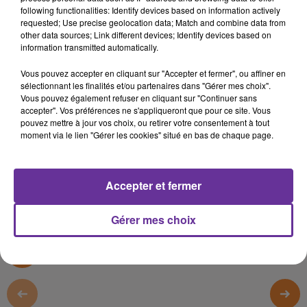
LIBAN
following functionalities: Identify devices based on information actively
requested; Use precise geolocation data; Match and combine data from
other data sources; Link different devices; Identify devices based on
24 avril 2024 - 13 min 44 sec
information transmitted automatically.
LE JOURNAL DU LIBAN DE LA MI-JOURNÉE DU
Vous pouvez accepter en cliquant sur "Accepter et fermer", ou affiner en
24/04/24
sélectionnant les finalités et/ou partenaires dans "Gérer mes choix".
Vous pouvez également refuser en cliquant sur "Continuer sans
LB
accepter". Vos préférences ne s'appliqueront que pour ce site. Vous
pouvez mettre à jour vos choix, ou retirer votre consentement à tout
JOURNAL DU LIBAN
moment via le lien "Gérer les cookies" situé en bas de chaque page.
LE JOURNAL DU LIBAN DE LA MI-JOURNÉE DU 24/04/24
Accepter et fermer
0:00
13 min 44 sec
Gérer mes choix