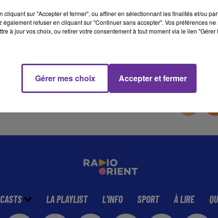
cliquant sur "Accepter et fermer", ou affiner en sélectionnant les finalités et/ou pa
 également refuser en cliquant sur "Continuer sans accepter". Vos préférences ne 
12 min 34 
tre à jour vos choix, ou retirer votre consentement à tout moment via le lien "Gérer 
Gérer mes choix
Accepter et fermer
CASTS
LA PLAYLIST
L'INFO
SPORT
À LIRE
QU