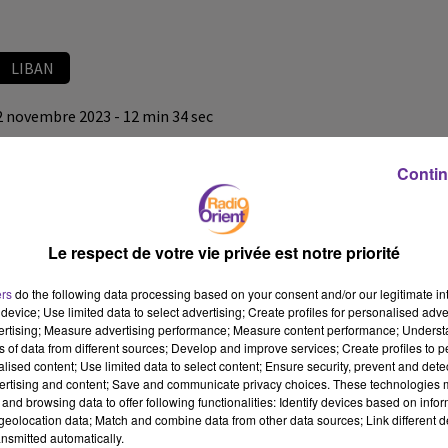
LIBAN
2 novembre 2023 - 12 min 34 sec
LE JOURNAL DU LIBAN DE LA MI-JOURNÉE DU 2/11/23
Contin
LB
JOURNAL EN LANGUE ARABE
Le respect de votre vie privée est notre priorité
LE JOURNAL DU LIBAN DE LA MI-JOURNÉE DU 2/11/23
ers
do the following data processing based on your consent and/or our legitimate int
device; Use limited data to select advertising; Create profiles for personalised adver
vertising; Measure advertising performance; Measure content performance; Unders
ns of data from different sources; Develop and improve services; Create profiles to 
alised content; Use limited data to select content; Ensure security, prevent and detect
ertising and content; Save and communicate privacy choices. These technologies
and browsing data to offer following functionalities: Identify devices based on infor
eolocation data; Match and combine data from other data sources; Link different de
nsmitted automatically.