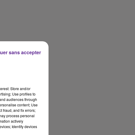
uer sans accepter
erest: Store and/or
tising; Use profiles to
tand audiences through
personalise content; Use
 fraud, and fix errors;
 may process personal
mation actively
vices; Identify devices