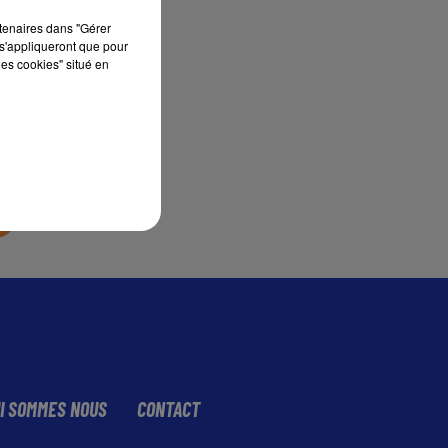
rtenaires dans "Gérer
s'appliqueront que pour
sec
les cookies" situé en
I SOMMES NOUS
CONTACT