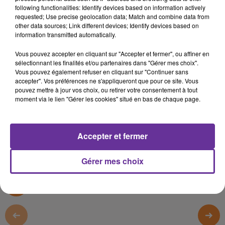
LIBAN
following functionalities: Identify devices based on information actively
requested; Use precise geolocation data; Match and combine data from
other data sources; Link different devices; Identify devices based on
19 avril 2024 - 12 min 11 sec
information transmitted automatically.
LE JOURNAL DU LIBAN DE LA MI-JOURNÉE DU
Vous pouvez accepter en cliquant sur "Accepter et fermer", ou affiner en
19/04/24
sélectionnant les finalités et/ou partenaires dans "Gérer mes choix".
Vous pouvez également refuser en cliquant sur "Continuer sans
LB
accepter". Vos préférences ne s'appliqueront que pour ce site. Vous
pouvez mettre à jour vos choix, ou retirer votre consentement à tout
JOURNAL DU LIBAN
moment via le lien "Gérer les cookies" situé en bas de chaque page.
LE JOURNAL DU LIBAN DE LA MI-JOURNÉE DU 19/04/24
Accepter et fermer
0:00
12 min 11 sec
Gérer mes choix