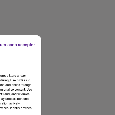
uer sans accepter
erest: Store and/or
tising; Use profiles to
tand audiences through
personalise content; Use
 fraud, and fix errors;
 may process personal
mation actively
vices; Identify devices