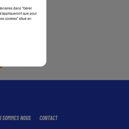
rtenaires dans "Gérer
s'appliqueront que pour
sec
les cookies" situé en
I SOMMES NOUS
CONTACT