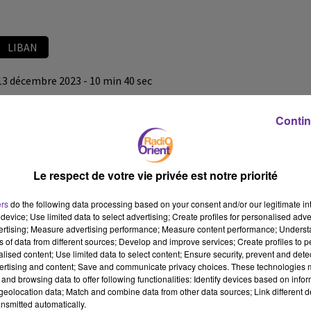
LIBAN
13 décembre 2023 - 10 min 40 sec
LE JOURNAL DU LIBAN DE LA MI-JOURNÉE DU 13/12/23
Contin
LB
JOURNAL DU LIBAN
Le respect de votre vie privée est notre priorité
LE JOURNAL DU LIBAN DE LA MI-JOURNÉE DU 13/12/23
ers
do the following data processing based on your consent and/or our legitimate int
device; Use limited data to select advertising; Create profiles for personalised adver
vertising; Measure advertising performance; Measure content performance; Unders
ns of data from different sources; Develop and improve services; Create profiles to 
alised content; Use limited data to select content; Ensure security, prevent and detect
ertising and content; Save and communicate privacy choices. These technologies
and browsing data to offer following functionalities: Identify devices based on infor
eolocation data; Match and combine data from other data sources; Link different de
nsmitted automatically.