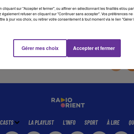
cliquant sur "Accepter et fermer", ou affiner en sélectionnant les finalités et/ou pa
 également refuser en cliquant sur "Continuer sans accepter". Vos préférences ne 
10 min 40 
tre à jour vos choix, ou retirer votre consentement à tout moment via le lien "Gérer 
Gérer mes choix
Accepter et fermer
CASTS
LA PLAYLIST
L'INFO
SPORT
À LIRE
QU