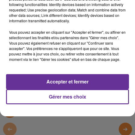
LIBAN
following functionalities: Identify devices based on information actively
requested; Use precise geolocation data; Match and combine data from
other data sources; Link different devices; Identify devices based on
12 août 2022 - 11 min 19 sec
information transmitted automatically.
LE JOURNAL DU LIBAN DE LA MI-JOURNEE DU
Vous pouvez accepter en cliquant sur "Accepter et fermer", ou affiner en
12/08/22
sélectionnant les finalités et/ou partenaires dans "Gérer mes choix".
Vous pouvez également refuser en cliquant sur "Continuer sans
LB
accepter". Vos préférences ne s'appliqueront que pour ce site. Vous
pouvez mettre à jour vos choix, ou retirer votre consentement à tout
JOURNAL EN LANGUE ARABE
moment via le lien "Gérer les cookies" situé en bas de chaque page.
LE JOURNAL DU LIBAN DE LA MI-JOURNEE DU 12/08/22
Accepter et fermer
0:00
11 min 19 sec
Gérer mes choix