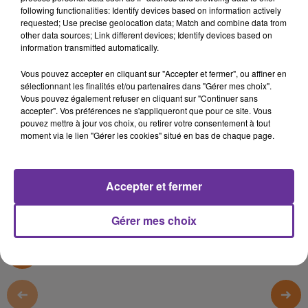
Liban
following functionalities: Identify devices based on information actively
requested; Use precise geolocation data; Match and combine data from
other data sources; Link different devices; Identify devices based on
1er décembre 2021 - 19 min 24 sec
information transmitted automatically.
LE JOURNAL DU LIBAN DE LA MI-JOURNEE DU
Vous pouvez accepter en cliquant sur "Accepter et fermer", ou affiner en
1/12/21
sélectionnant les finalités et/ou partenaires dans "Gérer mes choix".
Vous pouvez également refuser en cliquant sur "Continuer sans
LB
accepter". Vos préférences ne s'appliqueront que pour ce site. Vous
pouvez mettre à jour vos choix, ou retirer votre consentement à tout
JOURNAL EN LANGUE ARABE
moment via le lien "Gérer les cookies" situé en bas de chaque page.
LE JOURNAL DU LIBAN DE LA MI-JOURNEE DU 1/12/21
Accepter et fermer
0:00
19 min 24 sec
Gérer mes choix