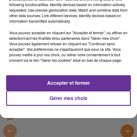
Liban
following functionalities: Identify devices based on information actively
requested; Use precise geolocation data; Match and combine data from
other data sources; Link different devices; Identify devices based on
10 août 2022 - 13 min 50 sec
information transmitted automatically.
LE JOURNAL DU LIBAN DE LA JOURNEE DU
Vous pouvez accepter en cliquant sur "Accepter et fermer", ou affiner en
10/08/22
sélectionnant les finalités et/ou partenaires dans "Gérer mes choix".
Vous pouvez également refuser en cliquant sur "Continuer sans
LB
accepter". Vos préférences ne s'appliqueront que pour ce site. Vous
pouvez mettre à jour vos choix, ou retirer votre consentement à tout
JOURNAL EN LANGUE ARABE
moment via le lien "Gérer les cookies" situé en bas de chaque page.
LE JOURNAL DU LIBAN DE LA JOURNEE DU 10/08/22
Accepter et fermer
0:00
13 min 50 sec
Gérer mes choix