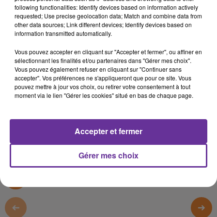
ELECTIONS
CRISE FINANCIERE
GOUV
following functionalities: Identify devices based on information actively
requested; Use precise geolocation data; Match and combine data from
other data sources; Link different devices; Identify devices based on
11 avril 2022 - 12 min 21 sec
information transmitted automatically.
LE JOURNAL DU LIBAN DE 17 H EN LANGUE
Vous pouvez accepter en cliquant sur "Accepter et fermer", ou affiner en
ARABE DU 11/4/2022
sélectionnant les finalités et/ou partenaires dans "Gérer mes choix".
Vous pouvez également refuser en cliquant sur "Continuer sans
JS
accepter". Vos préférences ne s'appliqueront que pour ce site. Vous
pouvez mettre à jour vos choix, ou retirer votre consentement à tout
EDITION DU JOURNAL DU LIBAN 17 H 11/4/2022
moment via le lien "Gérer les cookies" situé en bas de chaque page.
EDITION DU JOURNAL DU LIBAN 17 H 11/4/2022
Accepter et fermer
0:00
12 min 21 sec
Gérer mes choix