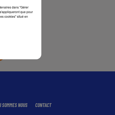
rtenaires dans "Gérer
s'appliqueront que pour
sec
les cookies" situé en
I SOMMES NOUS
CONTACT