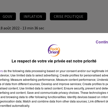
GOUV
INFLATION
CRISE POLITIQUE
18 août 2022 - 13 min 36 sec
LE JOURNAL DU LIBAN DE 13H30 DU 18/8/2022
Contin
JS
EDITION DU JOURNAL DU LIBAN DE 13H30 DU 18/8/2022
Le respect de votre vie privée est notre priorité
EDITION DU JOURNAL DU LIBAN DE 13H30 DU 18/8/2022
ers
do the following data processing based on your consent and/or our legitimate int
device; Use limited data to select advertising; Create profiles for personalised adver
vertising; Measure advertising performance; Measure content performance; Unders
ns of data from different sources; Develop and improve services; Create profiles to 
alised content; Use limited data to select content; Ensure security, prevent and detect
ertising and content; Save and communicate privacy choices. These technologies
and browsing data to offer following functionalities: Identify devices based on infor
eolocation data; Match and combine data from other data sources; Link different de
nsmitted automatically.