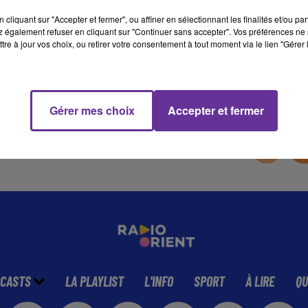
cliquant sur "Accepter et fermer", ou affiner en sélectionnant les finalités et/ou pa
 également refuser en cliquant sur "Continuer sans accepter". Vos préférences ne 
13 min 36 
tre à jour vos choix, ou retirer votre consentement à tout moment via le lien "Gérer 
Gérer mes choix
Accepter et fermer
CASTS
LA PLAYLIST
L'INFO
SPORT
À LIRE
QU