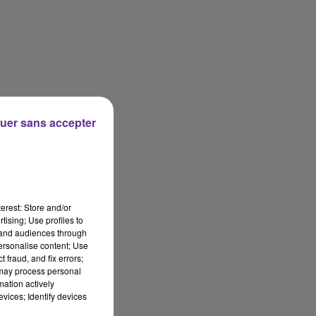
uer sans accepter
erest: Store and/or
tising; Use profiles to
tand audiences through
personalise content; Use
 fraud, and fix errors;
 may process personal
mation actively
vices; Identify devices