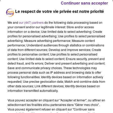
Continuer sans accepter
Ukraine
Le respect de votre vie privée est notre priorité
26 mars 2022 - 10 min 20 sec
LE JOURNAL DE MIDI 30 EN LANGUE ARABE DU
We and
our (447) partners
do the following data processing based on
your consent and/or our legitimate interest: Store and/or access
26/03/22
information on a device; Use limited data to select advertising; Create
profiles for personalised advertising; Use profiles to select personalised
LB
advertising; Measure advertising performance; Measure content
performance; Understand audiences through statistics or combinations
JOURNAL EN LANGUE ARABE
of data from different sources; Develop and improve services; Create
profiles to personalise content; Use profiles to select personalised
content; Use limited data to select content; Ensure security, prevent and
detect fraud, and fix errors; Deliver and present advertising and content;
اربعة منتخبات ، المغرب، الجزائر، تونس، ومصر خاضت
Save and communicate privacy choices. These technologies may
امس مباراة الذهاب في الدور الثالث الحاسم من التصفيات
process personal data such as IP address and browsing data to offer
الافريقية لنهائيات كاس العالم في قطر...
following functionalities: Identify devices based on information actively
requested; Use precise geolocation data; Match and combine data from
other data sources; Link different devices; Identify devices based on
information transmitted automatically.
الجيش الروسي يعلن إعادة تركيز هجومه على منطقة دونباس
في شرق أوكرانيا والرئيس الأميركي يواصل جولته الأوروبية
Vous pouvez accepter en cliquant sur "Accepter et fermer", ou affiner en
sélectionnant les finalités et/ou partenaires dans "Gérer mes choix".
في بولندا حيث يلتقي لاجئين أوكرانيين...
Vous pouvez également refuser en cliquant sur "Continuer sans