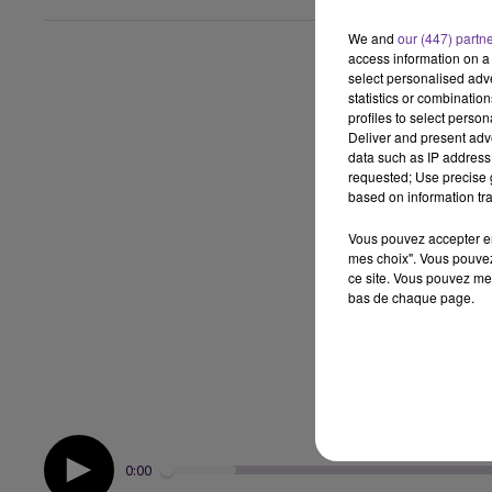
We and
our (447) partn
access information on a 
select personalised ad
statistics or combinatio
profiles to select person
Deliver and present adv
data such as IP address 
requested; Use precise g
based on information tra
Vous pouvez accepter en 
mes choix". Vous pouvez
ce site. Vous pouvez met
bas de chaque page.
0:00