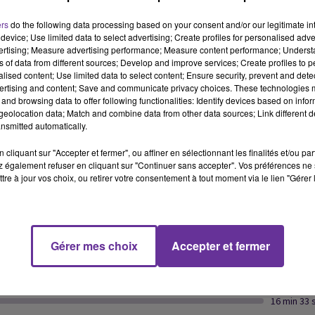
ers
do the following data processing based on your consent and/or our legitimate int
وزير السياحة والصناعات التقليدية في تونس يقول ان تونس تستهدف
device; Use limited data to select advertising; Create profiles for personalised adver
vertising; Measure advertising performance; Measure content performance; Unders
استقطاب أكثر من 1 مليون سائح جزائري مع نهاية سنة 2022 ...
ns of data from different sources; Develop and improve services; Create profiles to 
alised content; Use limited data to select content; Ensure security, prevent and detect
ertising and content; Save and communicate privacy choices. These technologies
السلطات الأمنية العراقية تخفف من الاجراءات الأمنية في بغداد
and browsing data to offer following functionalities: Identify devices based on infor
eolocation data; Match and combine data from other data sources; Link different de
وانسحاب المتظاهرين من مختلف المناطق في العاصمة ومحافظات
nsmitted automatically.
أخرى باستثناء البرلمان....
cliquant sur "Accepter et fermer", ou affiner en sélectionnant les finalités et/ou pa
 également refuser en cliquant sur "Continuer sans accepter". Vos préférences ne 
tre à jour vos choix, ou retirer votre consentement à tout moment via le lien "Gérer 
الولايات المتحدة تتهم روسيا باستخدام أكبر محطة للطاقة النووية في
أوكرانيا، درعا نوويا، من خلال نشر قوات هناك...
Gérer mes choix
Accepter et fermer
قال مدرب الرجاء المغربي إنه فخور بالعودة للعمل مع الفريق، بعد تجربة
سابقة له، اعتبرها كانت ناجحة
16 min 33 