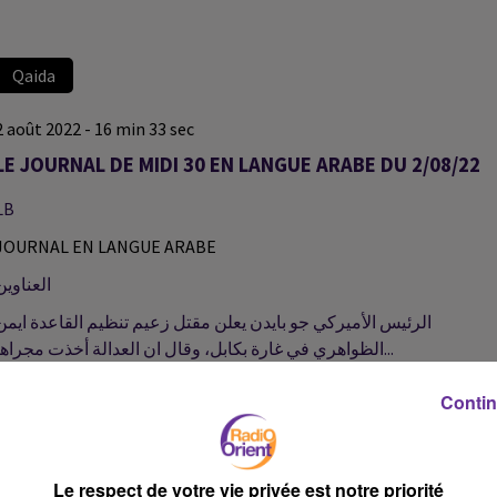
Qaida
2 août 2022 - 16 min 33 sec
LE JOURNAL DE MIDI 30 EN LANGUE ARABE DU 2/08/22
LB
JOURNAL EN LANGUE ARABE
العناوين
الرئيس الأميركي جو بايدن يعلن مقتل زعيم تنظيم القاعدة ايمن
الظواهري في غارة بكابل، وقال ان العدالة أخذت مجراها...
Contin
مقتل شاب فلسطيني في جنين وإصابة أربعة شبان بالرصاص الحي فجر
اليوم خلال اقتحام قوات الاحتلال الإسرائيلي مخيم الفارعة جنوب
طوباس...
Le respect de votre vie privée est notre priorité