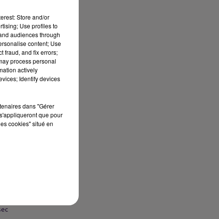
erest: Store and/or
tising; Use profiles to
tand audiences through
personalise content; Use
 fraud, and fix errors;
 may process personal
mation actively
vices; Identify devices
rtenaires dans "Gérer
s'appliqueront que pour
les cookies" situé en
sec