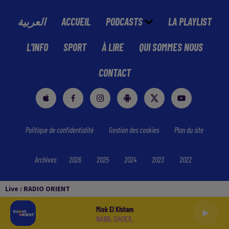
العربية
ACCUEIL
PODCASTS
LA PLAYLIST
L'INFO
SPORT
À LIRE
QUI SOMMES NOUS
CONTACT
Politique de confidentialité
Gestion des cookies
Plan du site
Archives
2026
2025
2024
2023
2022
Live :
RADIO ORIENT
Misk El Khitam
NABIL SHOEIL