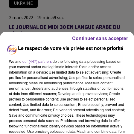
UKRAINE
2 mars 2022 - 19 min 59 sec
LE JOURNAL DE MIDI 30 EN LANGUE ARABE DU
2/03/22
Continuer sans accepter
LB
Le respect de votre vie privée est notre priorité
JOURNAL EN LANGUE ARABE
We and
our (447) partners
do the following data processing based on
العناوين
your consent and/or our legitimate interest: Store and/or access
information on a device; Use limited data to select advertising; Create
profiles for personalised advertising; Use profiles to select personalised
advertising; Measure advertising performance; Measure content
العملية العسكرية الروسية في أوكرانيا تدخل يومها السابع،
performance; Understand audiences through statistics or combinations
فيما تتصاعد الأمور على الأرض رغم ضغوطات الغرب على
of data from different sources; Develop and improve services; Create
profiles to personalise content; Use profiles to select personalised
موسكو من خلال عقوبات اقتصادية موجعة...
content; Use limited data to select content; Ensure security, prevent and
detect fraud, and fix errors; Deliver and present advertising and content;
Save and communicate privacy choices. These technologies may
process personal data such as IP address and browsing data to offer
طائرة مدنية تقلع من مطار تونس قرطاج الدولي نحو مطار
following functionalities: Identify devices based on information actively
بوخاريست بجمهورية رومانيا، لتأمين عملية إجلاء أكثر من 200
requested; Use precise geolocation data; Match and combine data from