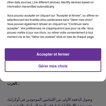
تونسي ممن كانوا في أوكرانيا وعبروا الحدود...
other data sources; Link different devices; Identify devices based on
information transmitted automatically.
Vous pouvez accepter en cliquant sur "Accepter et fermer", ou affiner en
جمهورية سلوفاكيا تفتح "ممرا آمنا لأكثر من 1300 مواطن
sélectionnant les finalités et/ou partenaires dans "Gérer mes choix".
مغربي"...
Vous pouvez également refuser en cliquant sur "Continuer sans
accepter". Vos préférences ne s'appliqueront que pour ce site. Vous
pouvez mettre à jour vos choix, ou retirer votre consentement à tout
moment via le lien "Gérer les cookies" situé en bas de chaque page.
السلطات المغربية تقرر إلغاء قرار إخضاع جميع المسافرين
لاختبارات الكشف عن فيروس كورونا، عند الوصول إلى
مطارات المملكة...
Accepter et fermer
Gérer mes choix
وزير الداخلية والجماعات المحلية والتهيئة العمرانية في
الجزائر يقوم بزيارة رسمية إلى تونس، من أجل المشاركة في
أشغال الدورة التاسعة والثلاثين لمجلس وزراء الداخلية
العرب...
وصول الدفعة الأولى من اللبنانيين الموجودين في أوكرانيا،
ومن بينهم 40 طالبا لبنانيا، فجر اليوم الى لبنان قادمين من