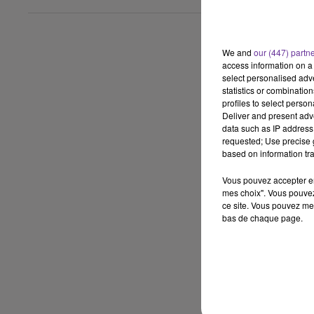
We and
our (447) partn
access information on a 
select personalised ad
statistics or combinatio
profiles to select person
Deliver and present adv
data such as IP address 
requested; Use precise g
based on information tra
Vous pouvez accepter en 
mes choix". Vous pouvez
ce site. Vous pouvez met
bas de chaque page.