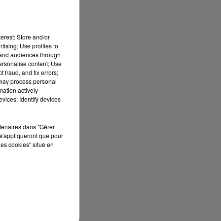
erest: Store and/or
tising; Use profiles to
tand audiences through
personalise content; Use
 fraud, and fix errors;
 may process personal
mation actively
vices; Identify devices
rtenaires dans "Gérer
s'appliqueront que pour
les cookies" situé en