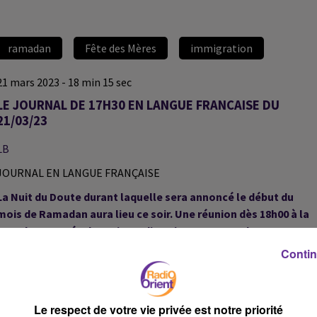
ramadan
Fête des Mères
immigration
21 mars 2023 - 18 min 15 sec
LE JOURNAL DE 17H30 EN LANGUE FRANCAISE DU
21/03/23
LB
JOURNAL EN LANGUE FRANÇAISE
La Nuit du Doute durant laquelle sera annoncé le début du
mois de Ramadan aura lieu ce soir. Une réunion dès 18h00 à la
Grande Mosquée de Paris. Radio Orient sera sur place.
Contin
“Le combat contre la réforme des retraites continue” affirme
Fabien Roussel sur Radio Orient après le rejet de la motion de
Le respect de votre vie privée est notre priorité
censure hier soir. Le président Macron doit s’exprimer ce