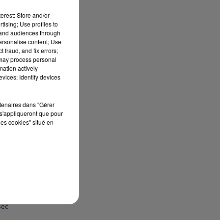
erest: Store and/or
tising; Use profiles to
tand audiences through
personalise content; Use
 fraud, and fix errors;
 may process personal
mation actively
vices; Identify devices
rtenaires dans "Gérer
s'appliqueront que pour
les cookies" situé en
sec