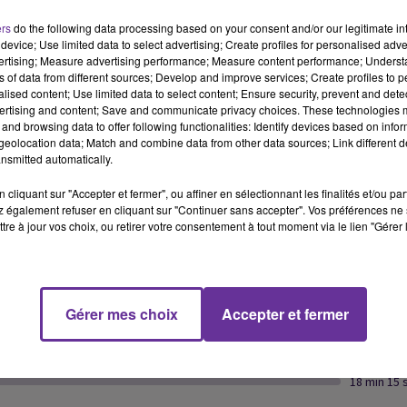
mercredi à 13h.
ers
do the following data processing based on your consent and/or our legitimate int
device; Use limited data to select advertising; Create profiles for personalised adver
vertising; Measure advertising performance; Measure content performance; Unders
ns of data from different sources; Develop and improve services; Create profiles to 
La France dénonce les propos d’un ministre israélien
alised content; Use limited data to select content; Ensure security, prevent and detect
d'extrême-droite qui a nié l’existence du peuple palestinien.
ertising and content; Save and communicate privacy choices. These technologies
and browsing data to offer following functionalities: Identify devices based on infor
eolocation data; Match and combine data from other data sources; Link different de
nsmitted automatically.
Le monde arabe célèbre aujourd’hui la fête des mères.
Entretien avec l’ancienne ministre tunisienne de la Femme, de
cliquant sur "Accepter et fermer", ou affiner en sélectionnant les finalités et/ou pa
la Famille et de l'Enfance Naziha Labidi.
 également refuser en cliquant sur "Continuer sans accepter". Vos préférences ne 
tre à jour vos choix, ou retirer votre consentement à tout moment via le lien "Gérer 
Enfin, la situation dans le centre de rétention administrative
de Bordeaux est vivement dénoncée par deux avocates. Parmi
elles, la bâtonnière de Libourne, Élodie Fourmon-Leclercq.
Gérer mes choix
Accepter et fermer
Nous l’écouterons.
18 min 15 