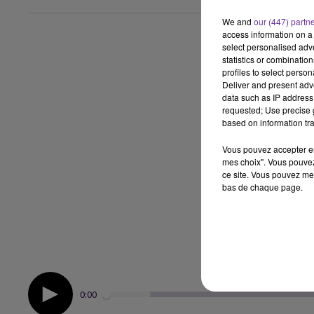
We and
our (447) partn
access information on a 
select personalised ad
statistics or combinatio
profiles to select person
Deliver and present adv
data such as IP address 
requested; Use precise g
based on information tra
Vous pouvez accepter en 
mes choix". Vous pouvez
ce site. Vous pouvez met
bas de chaque page.
0:00