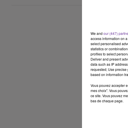
We and
our (447) partn
access information on a 
select personalised ad
statistics or combinatio
profiles to select person
Deliver and present adv
data such as IP address 
requested; Use precise g
based on information tra
"ب بعض النماذج من هواتف "آي فون" وأجهزة "آي باد
Vous pouvez accepter en 
mes choix". Vous pouvez
ce site. Vous pouvez met
bas de chaque page.