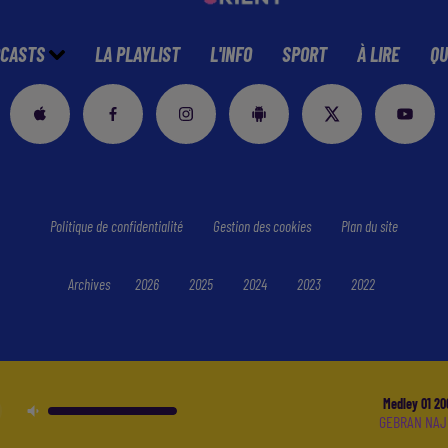
CASTS
LA PLAYLIST
L'INFO
SPORT
À LIRE
QU
Politique de confidentialité
Gestion des cookies
Plan du site
Archives
2026
2025
2024
2023
2022
Medley 01 20
GEBRAN NA