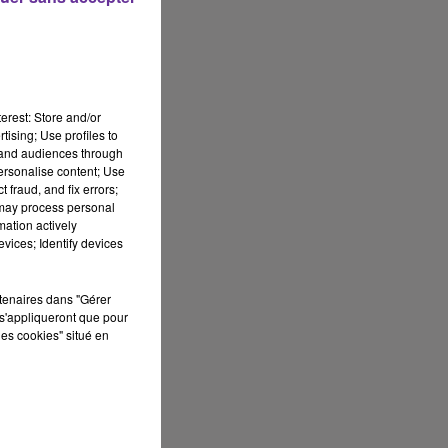
erest: Store and/or
tising; Use profiles to
tand audiences through
personalise content; Use
 fraud, and fix errors;
 may process personal
mation actively
vices; Identify devices
rtenaires dans "Gérer
s'appliqueront que pour
les cookies" situé en