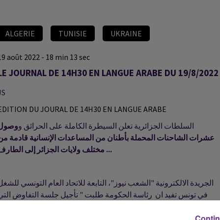
ALGERIE
TUNISIE
UKRAINE
19 août 2022 - 18 min 13 sec
LE JOURNAL DE 14H30 EN LANGUE ARABE DU 19/8/2022
JS
EDITION DU JOURAL DE 14H30 EN LANGUE ARABE
السلطات الجزائرية تعلن السيطرة الكاملة على الحرائق و
وصول
عشرات الشاحنات المحملة بأطنان من المساعدات الإنسانية قادمة من
مختلف ولايات الجزائر إلى الطارف ...
الجريدة الالكترونية "الشعب نيوز"، التابعة للاتحاد العام التونسي للشغل
في تونس تفيد ان رئاسة الحكومة طلبت " تأجيل جلسة التفاوض التي
كان مقررا عقدها اليوم..
Contin