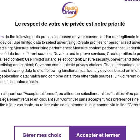
Le respect de votre vie privée est notre priorité
عواصف عنيفة وغير متوقعة اجتاحت اوروبا الخميس خلفت عدة قتلى
من بينهم اطفال وسط توقعات خبراء الأرصاد مزيدا من سوء الأحوال
ers
do the following data processing based on your consent and/or our legitimate int
الجوية...
device; Use limited data to select advertising; Create profiles for personalised adver
vertising; Measure advertising performance; Measure content performance; Unders
ns of data from different sources; Develop and improve services; Create profiles to 
alised content; Use limited data to select content; Ensure security, prevent and detect
الرئيس التركي يحذر من كارثة نووية في أوكرانيا، خلال أول محادثات
ertising and content; Save and communicate privacy choices. These technologies
مباشرة مع نظيره الأوكراني منذ الغزو الروسي...
and browsing data to offer following functionalities: Identify devices based on infor
eolocation data; Match and combine data from other data sources; Link different de
nsmitted automatically.
آبل" توصي أصحا"
cliquant sur "Accepter et fermer", ou affiner en sélectionnant les finalités et/ou pa
اللوحية وحواسيب "ماك" بتحديث برنامج التشغيل الذي تشوبه ثغرة أمنية
 également refuser en cliquant sur "Continuer sans accepter". Vos préférences ne 
تتيح التحكّم بهذه الأجهزة...
tre à jour vos choix, ou retirer votre consentement à tout moment via le lien "Gérer 
نحو نصف الإصابات بالسرطان في كل أنحاء العالم ينجم عن عوامل خطر
معينة أبرزها التدخين والكحول، وفق ما بيّنت دراسة ضخمة نُشرت اليوم..
Gérer mes choix
Accepter et fermer