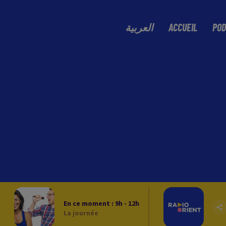
العربية
ACCUEIL
POD
En ce moment :
9
h -
12
h
La journée