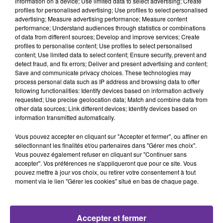
information on a device; Use limited data to select advertising; Create
TURQUIE
SYRIE
TUNISIE
profiles for personalised advertising; Use profiles to select personalised
advertising; Measure advertising performance; Measure content
ALGERIE
performance; Understand audiences through statistics or combinations
of data from different sources; Develop and improve services; Create
11 février 2023 - 11 min 11 sec
profiles to personalise content; Use profiles to select personalised
content; Use limited data to select content; Ensure security, prevent and
LE JOURNAL DE 12H30 EN LANGUE ARABE DU
detect fraud, and fix errors; Deliver and present advertising and content;
11/2/2023
Save and communicate privacy choices. These technologies may
process personal data such as IP address and browsing data to offer
following functionalities: Identify devices based on information actively
JS
requested; Use precise geolocation data; Match and combine data from
EDITION DU JOURNAL DE 12H30 EN LANGUE ARABE DU
other data sources; Link different devices; Identify devices based on
information transmitted automatically.
11/2/2023
Vous pouvez accepter en cliquant sur "Accepter et fermer", ou affiner en
اكثر من ٢٤ الف قتيل في زلزال تركيا وسوريا وادارة الكوارث
sélectionnant les finalités et/ou partenaires dans "Gérer mes choix".
التركية تصف طاقة الزلزال بطاقة ٥٠٠ قنبلة ذرية
Vous pouvez également refuser en cliquant sur "Continuer sans
accepter". Vos préférences ne s'appliqueront que pour ce site. Vous
pouvez mettre à jour vos choix, ou retirer votre consentement à tout
انهيار عقار بمصر نتيجة انفجار اسطوانة غاز ومقتل ستة
moment via le lien "Gérer les cookies" situé en bas de chaque page.
اشخاص
الرئيس الجزائري يامر بعدم ازعاج وعرقلة عبور التونسيين في
Accepter et fermer
مراكز العبور في الدخول والخروج