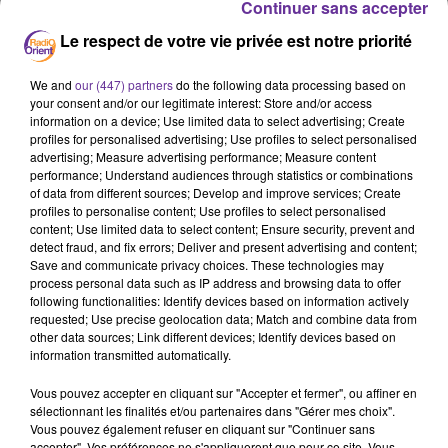
Continuer sans accepter
INSECURITé ALIMENTAIRE
TUNISIE
Le respect de votre vie privée est notre priorité
UTOPIA
IRAK
We and
our (447) partners
do the following data processing based on
4 mai 2022 - 16 min 48 sec
your consent and/or our legitimate interest: Store and/or access
LE JOURNAL DE 12H EN LANGUE FRANCAISE DU
information on a device; Use limited data to select advertising; Create
profiles for personalised advertising; Use profiles to select personalised
4/5/2022
advertising; Measure advertising performance; Measure content
performance; Understand audiences through statistics or combinations
JS
of data from different sources; Develop and improve services; Create
profiles to personalise content; Use profiles to select personalised
EDITION DU JOURNAL DE 12H EN LANGUE FRANCAISE
content; Use limited data to select content; Ensure security, prevent and
DU 4/5/2022
detect fraud, and fix errors; Deliver and present advertising and content;
Save and communicate privacy choices. These technologies may
L’augmentation du nombre de migrants qui traversent
process personal data such as IP address and browsing data to offer
clandestinement la Manche. Une augmentation
following functionalities: Identify devices based on information actively
requested; Use precise geolocation data; Match and combine data from
qui inquiète l’association Utopia 56. Une hausse de 300%
other data sources; Link different devices; Identify devices based on
avec 6695 traversées depuis le début de l’année, contre
information transmitted automatically.
1631 l’an passé à la même date. Nous écouterons le
Vous pouvez accepter en cliquant sur "Accepter et fermer", ou affiner en
fondateur de l’ONG Utopia 56 Yann Manzi.
sélectionnant les finalités et/ou partenaires dans "Gérer mes choix".
Vous pouvez également refuser en cliquant sur "Continuer sans
accepter". Vos préférences ne s'appliqueront que pour ce site. Vous