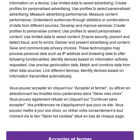
information on a device; Use limited data to select advertising; Create
profiles for personalised advertising; Use profiles to select personalised
advertising; Measure advertising performance; Measure content
performance; Understand audiences through statistics or combinations
of data from different sources; Develop and improve services; Create
Israël
États-Unis
Gaza
Russie
profiles to personalise content; Use profiles to select personalised
content; Use limited data to select content; Ensure security, prevent and
Ukraine
Journal
detect fraud, and fix errors; Deliver and present advertising and content;
Save and communicate privacy choices. These technologies may
29 décembre 2025 - 10 min 57 sec
process personal data such as IP address and browsing data to offer
following functionalities: Identify devices based on information actively
LA RUSSIE ACCUSE L’UKRAINE D’AVOIR LANCÉ
requested; Use precise geolocation data; Match and combine data from
91 DRONES CONTRE LA RÉSIDENCE DE POUTINE
other data sources; Link different devices; Identify devices based on
information transmitted automatically.
Nawal El-Hammouchi
Vous pouvez accepter en cliquant sur "Accepter et fermer", ou affiner en
JOURNAL DE 17H
sélectionnant les finalités et/ou partenaires dans "Gérer mes choix".
Vous pouvez également refuser en cliquant sur "Continuer sans
Titres
:
accepter". Vos préférences ne s'appliqueront que pour ce site. Vous
pouvez mettre à jour vos choix, ou retirer votre consentement à tout
moment via le lien "Gérer les cookies" situé en bas de chaque page.
Le Premier ministre israélien Benjamin Netanyahu
rencontre ce lundi Donald
Trump aux États-Unis pour discuter de l’avenir de la trêve
Accepter et fermer