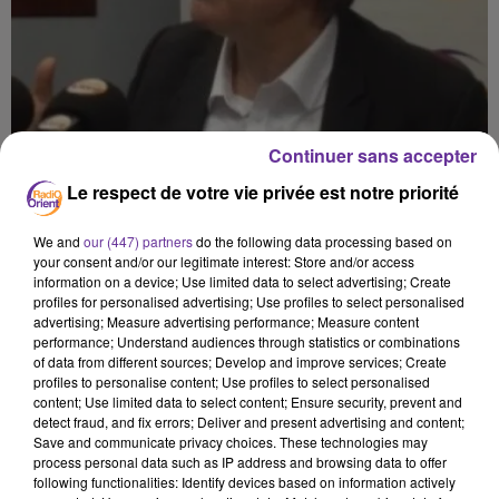
Continuer sans accepter
Le respect de votre vie privée est notre priorité
We and
our (447) partners
do the following data processing based on
your consent and/or our legitimate interest: Store and/or access
information on a device; Use limited data to select advertising; Create
profiles for personalised advertising; Use profiles to select personalised
advertising; Measure advertising performance; Measure content
performance; Understand audiences through statistics or combinations
of data from different sources; Develop and improve services; Create
profiles to personalise content; Use profiles to select personalised
content; Use limited data to select content; Ensure security, prevent and
detect fraud, and fix errors; Deliver and present advertising and content;
Save and communicate privacy choices. These technologies may
process personal data such as IP address and browsing data to offer
La Chronique de Patrick Le Hyaric 27/1/2024
following functionalities: Identify devices based on information actively