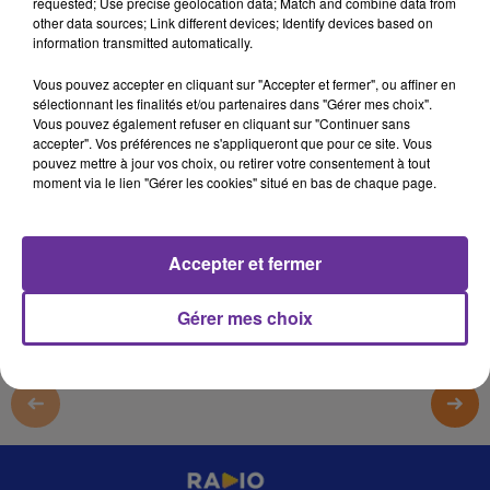
requested; Use precise geolocation data; Match and combine data from
28 janvier 2024 - 7 min 2 sec
other data sources; Link different devices; Identify devices based on
information transmitted automatically.
LA CHRONIQUE DE PATRICK LE HYARIC
Vous pouvez accepter en cliquant sur "Accepter et fermer", ou affiner en
JS
sélectionnant les finalités et/ou partenaires dans "Gérer mes choix".
Vous pouvez également refuser en cliquant sur "Continuer sans
La Chronique de Patrick Le Hyaric 26/1/2024
accepter". Vos préférences ne s'appliqueront que pour ce site. Vous
pouvez mettre à jour vos choix, ou retirer votre consentement à tout
La Chronique de Patrick Le Hyaric 27/1/2024
moment via le lien "Gérer les cookies" situé en bas de chaque page.
0:00
7 min 2 sec
Accepter et fermer
Gérer mes choix