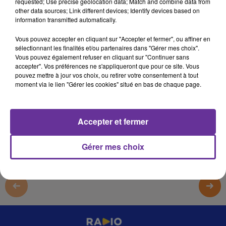
requested; Use precise geolocation data; Match and combine data from
La Chronique de la Revue Politique et Parlementaire
other data sources; Link different devices; Identify devices based on
information transmitted automatically.
16 avril 2022 - 3 min 24 sec
Vous pouvez accepter en cliquant sur "Accepter et fermer", ou affiner en
LA CHRONIQUE DE LA REVUE POLITIQUE ET
sélectionnant les finalités et/ou partenaires dans "Gérer mes choix".
PARLEMENTAIRE
Vous pouvez également refuser en cliquant sur "Continuer sans
accepter". Vos préférences ne s'appliqueront que pour ce site. Vous
pouvez mettre à jour vos choix, ou retirer votre consentement à tout
JS
moment via le lien "Gérer les cookies" situé en bas de chaque page.
La Chronique de la Revue Politique et Parlementaire
La Chronique de la Revue Politique et Parlementaire
Accepter et fermer
0:00
3 min 24 sec
Gérer mes choix