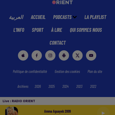
العربية
ACCUEIL
PODCASTS
LA PLAYLIST
L'INFO
SPORT
À LIRE
QUI SOMMES NOUS
CONTACT
Politique de confidentialité
Gestion des cookies
Plan du site
Archives
2026
2025
2024
2023
2022
Live :
RADIO ORIENT
Amma Aguayeb 2009