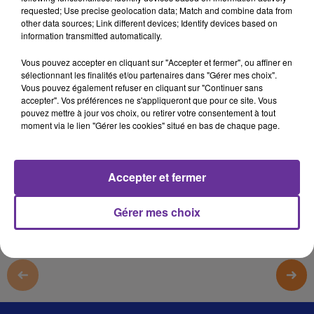
La Chronique de la Revue Politique et Parlementaire
requested; Use precise geolocation data; Match and combine data from
other data sources; Link different devices; Identify devices based on
information transmitted automatically.
17 septembre 2022 - 4 min 37 sec
LA CHRONIQUE DE LA REVUE POLITIQUE ET
Vous pouvez accepter en cliquant sur "Accepter et fermer", ou affiner en
sélectionnant les finalités et/ou partenaires dans "Gérer mes choix".
PARLEMENTAIRE
Vous pouvez également refuser en cliquant sur "Continuer sans
accepter". Vos préférences ne s'appliqueront que pour ce site. Vous
JS
pouvez mettre à jour vos choix, ou retirer votre consentement à tout
moment via le lien "Gérer les cookies" situé en bas de chaque page.
La Chronique de la Revue Politique et Parlementaire
La Chronique de la Revue Politique et Parlementaire
16/9/2022
Accepter et fermer
0:00
4 min 37 sec
Gérer mes choix