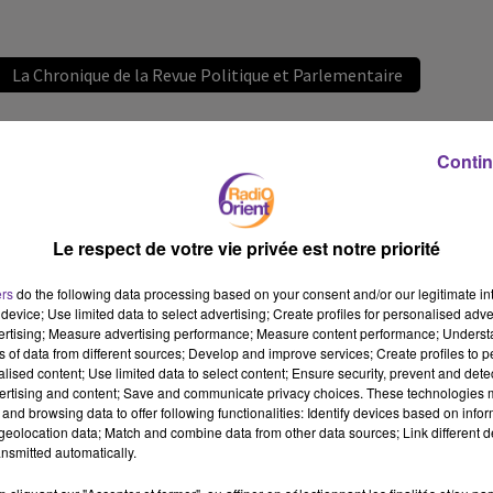
La Chronique de la Revue Politique et Parlementaire
28 mai 2022 - 5 min 47 sec
Contin
LA CHRONIQUE DE LA REVUE POLITIQUE ET
PARLEMENTAIRE
JS
Le respect de votre vie privée est notre priorité
La Chronique de la Revue Politique et Parlementaire 27/5/2022
ers
do the following data processing based on your consent and/or our legitimate int
La Chronique de la Revue Politique et Parlementaire 27/5/2022
device; Use limited data to select advertising; Create profiles for personalised adver
vertising; Measure advertising performance; Measure content performance; Unders
ns of data from different sources; Develop and improve services; Create profiles to 
alised content; Use limited data to select content; Ensure security, prevent and detect
ertising and content; Save and communicate privacy choices. These technologies
and browsing data to offer following functionalities: Identify devices based on infor
eolocation data; Match and combine data from other data sources; Link different de
nsmitted automatically.