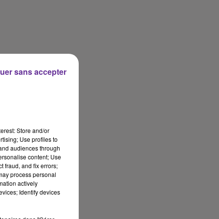
uer sans accepter
erest: Store and/or
tising; Use profiles to
tand audiences through
personalise content; Use
 fraud, and fix errors;
 may process personal
mation actively
vices; Identify devices