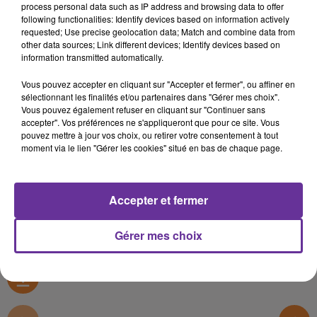
process personal data such as IP address and browsing data to offer
Rencontres (FR)
following functionalities: Identify devices based on information actively
requested; Use precise geolocation data; Match and combine data from
10 janvier 2021 - 6 min 47 sec
other data sources; Link different devices; Identify devices based on
information transmitted automatically.
LA CHRONIQUE DE L'HUMANITÉ, PAR PATRICK
LE HYARIC
Vous pouvez accepter en cliquant sur "Accepter et fermer", ou affiner en
sélectionnant les finalités et/ou partenaires dans "Gérer mes choix".
Radio Orient
Vous pouvez également refuser en cliquant sur "Continuer sans
accepter". Vos préférences ne s'appliqueront que pour ce site. Vous
Rencontres (FR)
pouvez mettre à jour vos choix, ou retirer votre consentement à tout
moment via le lien "Gérer les cookies" situé en bas de chaque page.
LA CHRONIQUE DE L'HUMANITÉ, PAR PATRICK LE
HYARIC
Accepter et fermer
0:00
6 min 47 sec
Gérer mes choix