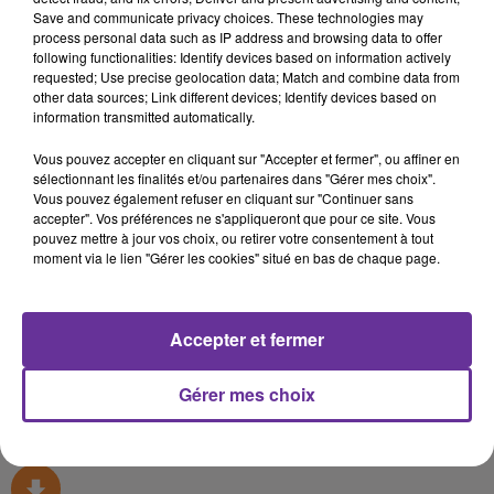
Rencontres (FR)
Save and communicate privacy choices. These technologies may
process personal data such as IP address and browsing data to offer
following functionalities: Identify devices based on information actively
22 décembre 2019 - 7 min 29 sec
requested; Use precise geolocation data; Match and combine data from
LA CHRONIQUE DE L'HUMANITÉ, PAR PATRICK
other data sources; Link different devices; Identify devices based on
information transmitted automatically.
LE HYARIC
Vous pouvez accepter en cliquant sur "Accepter et fermer", ou affiner en
Radio Orient
sélectionnant les finalités et/ou partenaires dans "Gérer mes choix".
Vous pouvez également refuser en cliquant sur "Continuer sans
Rencontres (FR)
accepter". Vos préférences ne s'appliqueront que pour ce site. Vous
pouvez mettre à jour vos choix, ou retirer votre consentement à tout
LA CHRONIQUE DE
moment via le lien "Gérer les cookies" situé en bas de chaque page.
L'HUMANITÉ, PAR
PATRICK LE HYARIC
Accepter et fermer
0:00
7 min 29 sec
Gérer mes choix