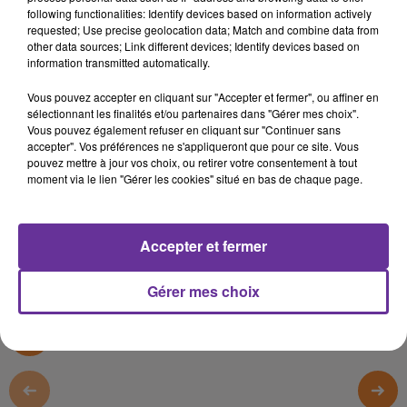
Rencontres (FR)
following functionalities: Identify devices based on information actively
requested; Use precise geolocation data; Match and combine data from
other data sources; Link different devices; Identify devices based on
15 décembre 2019 - 7 min 52 sec
information transmitted automatically.
LA CHRONIQUE DE L'HUMANITÉ, PAR PATRICK
Vous pouvez accepter en cliquant sur "Accepter et fermer", ou affiner en
LE HYARIC
sélectionnant les finalités et/ou partenaires dans "Gérer mes choix".
Vous pouvez également refuser en cliquant sur "Continuer sans
Radio Orient
accepter". Vos préférences ne s'appliqueront que pour ce site. Vous
pouvez mettre à jour vos choix, ou retirer votre consentement à tout
Rencontres (FR)
moment via le lien "Gérer les cookies" situé en bas de chaque page.
La chronique de l'Humanité, par Patrick Le Hyaric
Accepter et fermer
0:00
7 min 52 sec
Gérer mes choix