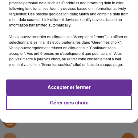
process personal data such as IP address and browsing data to offer
Rencontres (FR)
following functionalities: Identify devices based on information actively
requested; Use precise geolocation data; Match and combine data from
27 janvier 2019 - 6 min 40 sec
other data sources; Link different devices; Identify devices based on
information transmitted automatically.
LA CHRONIQUE DE L'HUMANITÉ DIMANCHE (26
JANVIER 2019)
Vous pouvez accepter en cliquant sur "Accepter et fermer", ou affiner en
sélectionnant les finalités et/ou partenaires dans "Gérer mes choix".
Radio Orient
Vous pouvez également refuser en cliquant sur "Continuer sans
accepter". Vos préférences ne s'appliqueront que pour ce site. Vous
Rencontres (FR)
pouvez mettre à jour vos choix, ou retirer votre consentement à tout
moment via le lien "Gérer les cookies" situé en bas de chaque page.
La chronique de l'Humanité Dimanche (26 janvier 2019)
par Patrick Le Hyaric
Accepter et fermer
0:00
6 min 40 sec
Gérer mes choix