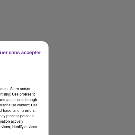
uer sans accepter
erest: Store and/or
tising; Use profiles to
tand audiences through
personalise content; Use
 fraud, and fix errors;
 may process personal
mation actively
vices; Identify devices