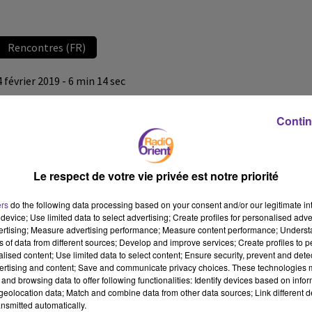
Rencontres (FR)
4 février 2019 - 6 min 14 sec
LA CHRONIQUE DE L'HUMANITÉ DIMANCHE (2 FÉVRIER
2019)
Contin
Radio Orient
Rencontres (FR)
Le respect de votre vie privée est notre priorité
La chronique de l'Humanité Dimanche (2 février 2019) par Patrick
ers
do the following data processing based on your consent and/or our legitimate int
Le Hyaric
device; Use limited data to select advertising; Create profiles for personalised adver
vertising; Measure advertising performance; Measure content performance; Unders
ns of data from different sources; Develop and improve services; Create profiles to 
alised content; Use limited data to select content; Ensure security, prevent and detect
ertising and content; Save and communicate privacy choices. These technologies
and browsing data to offer following functionalities: Identify devices based on infor
eolocation data; Match and combine data from other data sources; Link different de
nsmitted automatically.