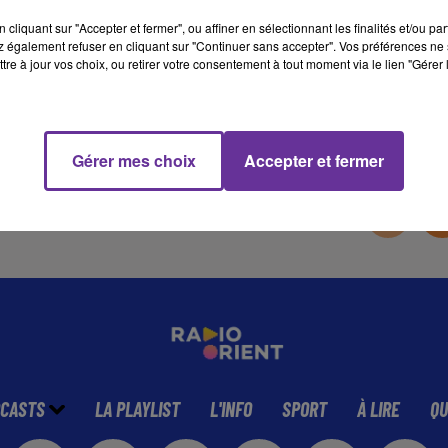
cliquant sur "Accepter et fermer", ou affiner en sélectionnant les finalités et/ou pa
 également refuser en cliquant sur "Continuer sans accepter". Vos préférences ne 
6 min 14 
tre à jour vos choix, ou retirer votre consentement à tout moment via le lien "Gérer 
Gérer mes choix
Accepter et fermer
CASTS
LA PLAYLIST
L'INFO
SPORT
À LIRE
QU