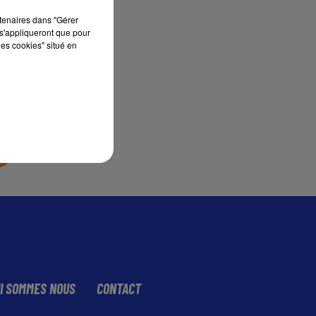
rtenaires dans "Gérer
s'appliqueront que pour
sec
les cookies" situé en
I SOMMES NOUS
CONTACT