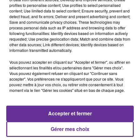
profiles to personalise content; Use profiles to select personalised
content; Use limited data to select content; Ensure security, prevent and
detect fraud, and fix errors; Deliver and present advertising and content;
Save and communicate privacy choices. These technologies may
process personal data such as IP address and browsing data to offer
following functionalities: Identify devices based on information actively
Rencontres (FR)
requested; Use precise geolocation data; Match and combine data from
other data sources; Link different devices; Identify devices based on
information transmitted automatically.
9 janvier 2021 - 3 min 21 sec
Vous pouvez accepter en cliquant sur "Accepter et fermer", ou affiner en
LA CHRONIQUE D'ARNAUD BENEDETTI
sélectionnant les finalités et/ou partenaires dans "Gérer mes choix".
REDACTEUR EN CHEF DE NOTRE PARTENAIRE LA
Vous pouvez également refuser en cliquant sur "Continuer sans
REVUE POLITIQUE ET PARLEMEN
accepter". Vos préférences ne s'appliqueront que pour ce site. Vous
pouvez mettre à jour vos choix, ou retirer votre consentement à tout
Radio Orient
moment via le lien "Gérer les cookies" situé en bas de chaque page.
Rencontres (FR)
LA CHRONIQUE D'ARNAUD BENEDETTI REDACTEUR EN
Accepter et fermer
CHEF DE NOTRE PARTENAIRE LA REVUE POLITIQUE ET
PARLEMENTAIRE
Gérer mes choix