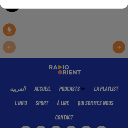
0:00
3 min 21 sec
العربية
ACCUEIL
PODCASTS
LA PLAYLIST
L'INFO
SPORT
À LIRE
QUI SOMMES NOUS
CONTACT