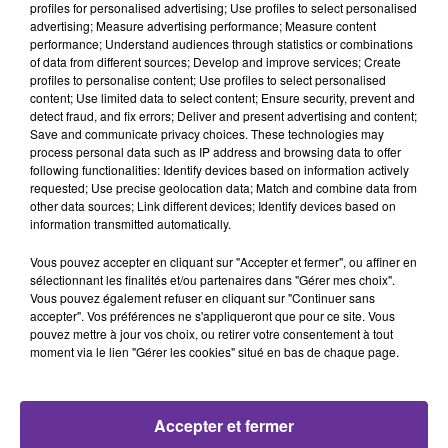
profiles for personalised advertising; Use profiles to select personalised
advertising; Measure advertising performance; Measure content
performance; Understand audiences through statistics or combinations
of data from different sources; Develop and improve services; Create
profiles to personalise content; Use profiles to select personalised
content; Use limited data to select content; Ensure security, prevent and
detect fraud, and fix errors; Deliver and present advertising and content;
Rencontres (FR)
Save and communicate privacy choices. These technologies may
process personal data such as IP address and browsing data to offer
following functionalities: Identify devices based on information actively
24 janvier 2020 - 4 min 54 sec
requested; Use precise geolocation data; Match and combine data from
LA CHRONIQUE D'ARNAUD BENEDETTI
other data sources; Link different devices; Identify devices based on
information transmitted automatically.
REDACTEUR EN CHEF DE NOTRE PARTENAIRE LA
REVUE POLITIQUE ET PARLEMEN
Vous pouvez accepter en cliquant sur "Accepter et fermer", ou affiner en
sélectionnant les finalités et/ou partenaires dans "Gérer mes choix".
Radio Orient
Vous pouvez également refuser en cliquant sur "Continuer sans
accepter". Vos préférences ne s'appliqueront que pour ce site. Vous
Rencontres (FR)
pouvez mettre à jour vos choix, ou retirer votre consentement à tout
moment via le lien "Gérer les cookies" situé en bas de chaque page.
LA CHRONIQUE
D'ARNAUD BENEDETTI
REDACTEUR EN CHEF DE
Accepter et fermer