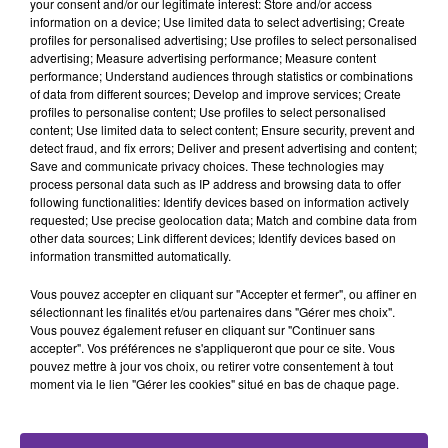
your consent and/or our legitimate interest: Store and/or access
SAWA
information on a device; Use limited data to select advertising; Create
profiles for personalised advertising; Use profiles to select personalised
28 novembre 2019 - 48 min 46 sec
advertising; Measure advertising performance; Measure content
performance; Understand audiences through statistics or combinations
LA CHANTEUSE ALGÉRIENNE AMEL WAHBI
of data from different sources; Develop and improve services; Create
INVITÉE DE SAWA
profiles to personalise content; Use profiles to select personalised
content; Use limited data to select content; Ensure security, prevent and
detect fraud, and fix errors; Deliver and present advertising and content;
Radio Orient
Save and communicate privacy choices. These technologies may
process personal data such as IP address and browsing data to offer
SAWA
following functionalities: Identify devices based on information actively
Amel Wahbi
est une chanteuse algérienne originaire de
requested; Use precise geolocation data; Match and combine data from
other data sources; Link different devices; Identify devices based on
Skikda. C’est une star incontestée en Algérie. Elle fut
information transmitted automatically.
révélée par son tube « El Khiyala » de l’album Baâd
Ghiba.. Amel Wahby a su s'imposer parmi les grandes
Vous pouvez accepter en cliquant sur "Accepter et fermer", ou affiner en
sélectionnant les finalités et/ou partenaires dans "Gérer mes choix".
stars égyptiennes et libanaises, elle a acquit une grande
Vous pouvez également refuser en cliquant sur "Continuer sans
popularité au Moyen Orient avant même d'entamer une
accepter". Vos préférences ne s'appliqueront que pour ce site. Vous
carrière en Algérie. Son album "chocolata" est sorti en
pouvez mettre à jour vos choix, ou retirer votre consentement à tout
moment via le lien "Gérer les cookies" situé en bas de chaque page.
2004 dans le monde arabe et en Algérie. On y retrouve
des chansons puisées dans le patrimoine algériens, mais
le style prédominent est toujours l'oriental. Sa voix