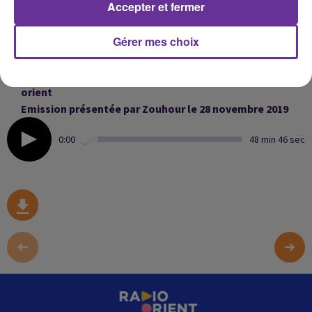
Accepter et fermer
douce et mélodieuse s'adapte à tous les styles. Parmi ses
nombreux albums on compte : « Rabiaâ Sana » (1997), «
Gérer mes choix
Baâd Ghiba » (1998), « Mich Baghamer » (2000), «
Chocolata » (2003).
sawa on decouvre son nouvel album
Alhilaliya sur Radio
orient
Emission présentée par Zouhour le 28 novembre 2019
0:00
48 min 46 sec