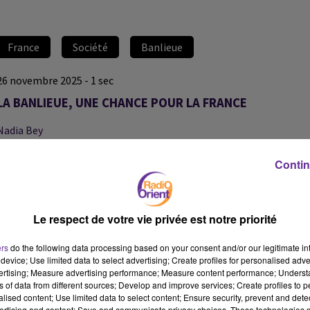
France
Société
Banlieue
26 novembre 2025 - 1 sec
LA BANLIEUE, UNE CHANCE POUR LA FRANCE
Nadia Bey
A visage découvert
Contin
Dans cet épisode consacré à la place des banlieues dans la société
française, Aziz Senni, président et fondateur du Forum
économique des Banlieues, et Patrick Lozes, fondateur du CRAN,
Le respect de votre vie privée est notre priorité
partagent leurs analyses sur les fractures territoriales. Ils
expliquent comment la ghettoïsation de certains quartiers révèle
ers
do the following data processing based on your consent and/or our legitimate int
l’échec de trois décennies de politique de la ville, et évoquent les
device; Use limited data to select advertising; Create profiles for personalised adver
vertising; Measure advertising performance; Measure content performance; Unders
leviers possibles pour redonner à ces territoires leur rôle d’atout
ns of data from different sources; Develop and improve services; Create profiles to 
et de moteur pour la France.
alised content; Use limited data to select content; Ensure security, prevent and detect
ertising and content; Save and communicate privacy choices. These technologies