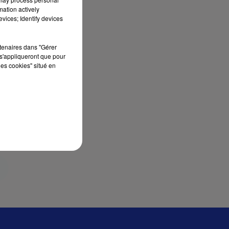
mation actively
vices; Identify devices
sec
rtenaires dans "Gérer
s'appliqueront que pour
les cookies" situé en