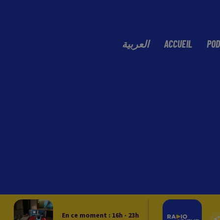
العربية
ACCUEIL
POD
En ce moment :
16
h -
23
h