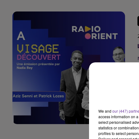
We and
our (447) partn
access information on a 
select personalised ad
statistics or combinatio
profiles to select person
Deliver and present adv