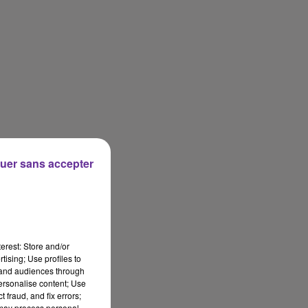
uer sans accepter
erest: Store and/or
tising; Use profiles to
tand audiences through
personalise content; Use
 fraud, and fix errors;
 may process personal