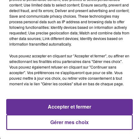
content; Use limited data to select content; Ensure security, prevent and
detect fraud, and fix errors; Deliver and present advertising and content;
Save and communicate privacy choices. These technologies may
process personal data such as IP address and browsing data to offer
Pluriel (FR)
following functionalities: Identify devices based on information actively
requested; Use precise geolocation data; Match and combine data from
other data sources; Link different devices; Identify devices based on
23 février 2019 - 40 min 53 sec
information transmitted automatically.
L'INVITÉ DE PLURIEL LE VENDREDI 22 FÉVRIER
Vous pouvez accepter en cliquant sur "Accepter et fermer", ou affiner en
2019 EST YANNICK TRIGANCE, CONSEILLER
sélectionnant les finalités et/ou partenaires dans "Gérer mes choix".
RÉGIONAL D'ILE-DE-F
Vous pouvez également refuser en cliquant sur "Continuer sans
accepter". Vos préférences ne s'appliqueront que pour ce site. Vous
Radio Orient
pouvez mettre à jour vos choix, ou retirer votre consentement à tout
moment via le lien "Gérer les cookies" situé en bas de chaque page.
Pluriel (FR)
L'invité de PLURIEL le vendredi 22 février 2019 était Yannick
Accepter et fermer
Trigance, conseiller régional d'Ile-de-France, co-président du
Conseil national du PS
Gérer mes choix
0:00
40 min 53 sec