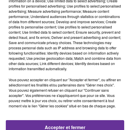
audacieuses : quitter Rome, s’installer à Avignon, et redéfinir
information on a device; Use limited data to select advertising; Create
profiles for personalised advertising; Use profiles to select personalised
la centralité de l’Église. Entre les intrigues des rois, les défis de
advertising; Measure advertising performance; Measure content
la peste noire et les querelles théologiques, les papes français
performance; Understand audiences through statistics or combinations
entretinrent la flamme d’une institution secouée mais jamais
of data from different sources; Develop and improve services; Create
profiles to personalise content; Use profiles to select personalised
brisée.
content; Use limited data to select content; Ensure security, prevent and
detect fraud, and fix errors; Deliver and present advertising and content;
Ils furent à la fois hommes de foi et hommes de leur temps.
Save and communicate privacy choices. These technologies may
Certains se révélèrent mécènes, bâtisseurs ou réformateurs.
process personal data such as IP address and browsing data to offer
D’autres furent accusés de connivence avec le pouvoir
following functionalities: Identify devices based on information actively
requested; Use precise geolocation data; Match and combine data from
temporel. Mais tous incarnèrent, à leur manière, cette tension
other data sources; Link different devices; Identify devices based on
féconde entre le ciel et la terre, entre la contemplation et
information transmitted automatically.
l’action.
Vous pouvez accepter en cliquant sur "Accepter et fermer", ou affiner en
L’héritage des papes français dépasse la simple chronologie
sélectionnant les finalités et/ou partenaires dans "Gérer mes choix".
de leurs pontificats. Il se retrouve dans les conciles convoqués,
Vous pouvez également refuser en cliquant sur "Continuer sans
accepter". Vos préférences ne s'appliqueront que pour ce site. Vous
les doctrines clarifiées, les âmes guidées, les crises
pouvez mettre à jour vos choix, ou retirer votre consentement à tout
surmontées. Ils ont donné à l’Église des pages d’histoire faites
moment via le lien "Gérer les cookies" situé en bas de chaque page.
de grandeur, de complexité, mais aussi d’humanité. Une
humanité qui, justement, donne toute sa profondeur à la
charge pontificale.
Accepter et fermer