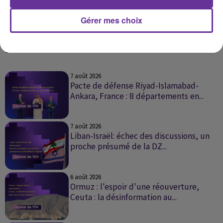
À travers eux, la France a parlé à l’Église universelle. Et dans
l’écho de leurs voix résonne encore aujourd’hui un fragment de
Gérer mes choix
l’âme chrétienne de l’Europe.
DERNIERS ÉPISODES DE PODCAST
7 août 2026
Pacte de défense Riyad-Islamabad-
Ankara, France : 8 départements en...
JOURNAL DE 17H DU 07/08/2026
7 août 2026
Liban-Israël: échec des discussions, un
proche présumé de la DZ...
JOURNAL DE 13H DU 07/08/2026
6 août 2026
Ormuz : l'espoir d'une réouverture,
Ceuta : la désinformation au...
JOURNAL DE 17H DU 06/08/2026