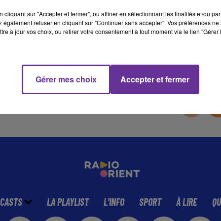
cliquant sur "Accepter et fermer", ou affiner en sélectionnant les finalités et/ou pa
 également refuser en cliquant sur "Continuer sans accepter". Vos préférences ne 
23 min 20 
tre à jour vos choix, ou retirer votre consentement à tout moment via le lien "Gérer 
Gérer mes choix
Accepter et fermer
CASTS
LA PLAYLIST
L'INFO
SPORT
À LIRE
QU