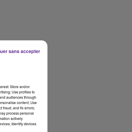
uer sans accepter
erest: Store and/or
tising; Use profiles to
tand audiences through
personalise content; Use
 fraud, and fix errors;
 may process personal
mation actively
vices; Identify devices