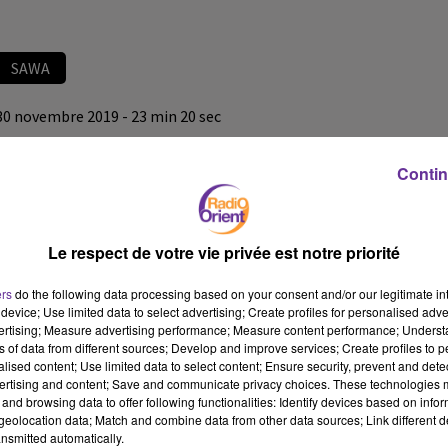
SAWA
30 novembre 2019 - 23 min 20 sec
L’ARTISTE PEINTRE MARIA BOU HABIB
Contin
Radio Orient
SAWA
Le respect de votre vie privée est notre priorité
L’invitée de SAWA ce jeudi 28/11 à 14H, l’artiste peintre Maria Bou
Habib, nouvellement Docteur en histoire de l’art à Paris. Elle
ers
do the following data processing based on your consent and/or our legitimate int
nous parle de son univers d’artiste, de ses influences, ses travaux
device; Use limited data to select advertising; Create profiles for personalised adver
et son exposition de peintures "Liban en voyage" et les ateliers de
vertising; Measure advertising performance; Measure content performance; Unders
ns of data from different sources; Develop and improve services; Create profiles to 
poterie et aquarelle qu’elle propose au public à l’occasion du 76e
alised content; Use limited data to select content; Ensure security, prevent and detect
anniversaire de l’indépendance du Liban. Un événement célébrant
ertising and content; Save and communicate privacy choices. These technologies
le jumelage en la municipalité d’Antony et d’Antélias en
and browsing data to offer following functionalities: Identify devices based on infor
eolocation data; Match and combine data from other data sources; Link different de
collaboration avec l’Association des Libanais en France.
nsmitted automatically.