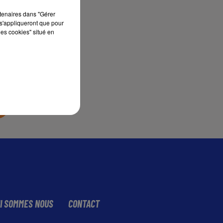
rtenaires dans "Gérer
s'appliqueront que pour
sec
les cookies" situé en
I SOMMES NOUS
CONTACT