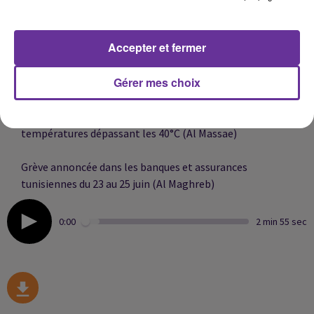
Tebboune salue une reconnaissance internationale des
efforts de l’Algérie (Echourouk)
Accepter et fermer
Deux ressortissants français meurent dans le crash d’un
Gérer mes choix
avion léger près d’Al Hoceïma (Hespress)
Alerte chaleur maintenue au Maroc avec des
températures dépassant les 40°C (Al Massae)
Grève annoncée dans les banques et assurances
tunisiennes du 23 au 25 juin (Al Maghreb)
0:00
2 min 55 sec