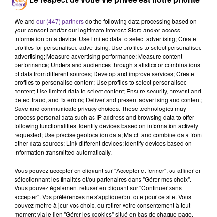
We and
our (447) partners
do the following data processing based on
your consent and/or our legitimate interest: Store and/or access
information on a device; Use limited data to select advertising; Create
Maroc
Algérie
Tunisie
profiles for personalised advertising; Use profiles to select personalised
advertising; Measure advertising performance; Measure content
Les Unes du Maghreb
performance; Understand audiences through statistics or combinations
of data from different sources; Develop and improve services; Create
22 juin 2026 - 2 min 55 sec
profiles to personalise content; Use profiles to select personalised
content; Use limited data to select content; Ensure security, prevent and
L’ALGÉRIE SORT DE LA LISTE GRISE DU GAFI
detect fraud, and fix errors; Deliver and present advertising and content;
TANDIS QUE LE MAROC ENDEUILLÉ PAR UN
Save and communicate privacy choices. These technologies may
CRASH AÉRIEN
process personal data such as IP address and browsing data to offer
following functionalities: Identify devices based on information actively
requested; Use precise geolocation data; Match and combine data from
Radio Orient
other data sources; Link different devices; Identify devices based on
information transmitted automatically.
Revue de presse des médias du Maghreb
Au sommaire
:
Vous pouvez accepter en cliquant sur "Accepter et fermer", ou affiner en
sélectionnant les finalités et/ou partenaires dans "Gérer mes choix".
Vous pouvez également refuser en cliquant sur "Continuer sans
L’Algérie retirée de la liste grise du GAFI après ses
accepter". Vos préférences ne s'appliqueront que pour ce site. Vous
réformes financières (El Khabar)
pouvez mettre à jour vos choix, ou retirer votre consentement à tout
moment via le lien "Gérer les cookies" situé en bas de chaque page.