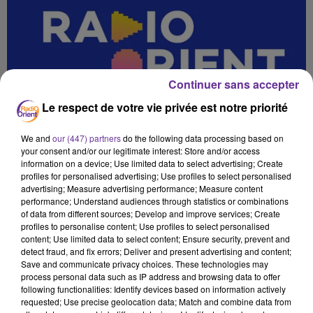
Continuer sans accepter
Le respect de votre vie privée est notre priorité
We and
our (447) partners
do the following data processing based on
your consent and/or our legitimate interest: Store and/or access
information on a device; Use limited data to select advertising; Create
profiles for personalised advertising; Use profiles to select personalised
advertising; Measure advertising performance; Measure content
performance; Understand audiences through statistics or combinations
of data from different sources; Develop and improve services; Create
profiles to personalise content; Use profiles to select personalised
content; Use limited data to select content; Ensure security, prevent and
detect fraud, and fix errors; Deliver and present advertising and content;
Save and communicate privacy choices. These technologies may
JOURNALARMIDI_23_10
process personal data such as IP address and browsing data to offer
following functionalities: Identify devices based on information actively
23 octobre 2025 - 13 min 56 sec
requested; Use precise geolocation data; Match and combine data from