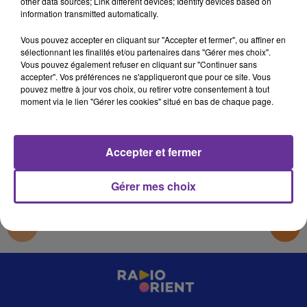
other data sources; Link different devices; Identify devices based on
JOURNALARMIDI_23_10
information transmitted automatically.
omar
Vous pouvez accepter en cliquant sur "Accepter et fermer", ou affiner en
sélectionnant les finalités et/ou partenaires dans "Gérer mes choix".
JOURNALARMIDI_23_10
Vous pouvez également refuser en cliquant sur "Continuer sans
accepter". Vos préférences ne s'appliqueront que pour ce site. Vous
JOURNALARMIDI_23_10
pouvez mettre à jour vos choix, ou retirer votre consentement à tout
moment via le lien "Gérer les cookies" situé en bas de chaque page.
0:00
13 min 56 sec
Accepter et fermer
Gérer mes choix